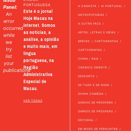
PORTUGUESA
Panel:
A CANHOTA
AI PORTUGAL
Este é o jornal
An
ANTROPOFOBIAS
Hoje Macau na
error
internet. Somos
A OUTRA FACE
occurred
as notícias, a
ARTES, LETRAS E IDEIAS
while
análise, a opinião
we
BREVES
CARTOGRAFIAS
e muito mais, em
try
CARTOGRAFIAS
língua
list
portuguesa, na
CHINA / ÁSIA
your
Região
CRÓNICO ORIENTE
publications
Administrativa
DESPORTO
Especial de
DE TUDO E DE NADA
Macau.
DIVINA COMÉDIA
VER TODAS
DIÁRIOS DE PRÓSPERO
DIÁRIOS DE PRÓSPERO
EDITORIAL
EM MODO DE PERGUNTAR