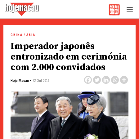
Hoje Macau
Jornal em Língua Portuguesa
Skip
to
CHINA / ÁSIA
content
Imperador japonês
entronizado em cerimónia
com 2.000 convidados
-
Hoje Macau
22 Out 2019