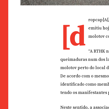
ropcap]A[
[d
emitiu ho
molotov c
“A RTHK no
queimaduras num dos lad
molotov perto do local
De acordo com o mesmo 
identificado como memb
tendo os manifestantes 
Neste sentido, a associ