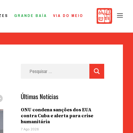
ZES
GRANDE BAÍA
VIA DO MEIO
Pesquisar
por:
Últimas Notícias
ONU condena sanções dos EUA
contra Cuba e alerta para crise
humanitária
7 Ago 2026