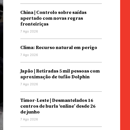
China | Controlo sobre saídas
apertado com novas regras
fronteiriças
7 Ago 2026
Clima: Recurso natural em perigo
7 Ago 2026
Japão | Retiradas 5 mil pessoas com
aproximação de tufão Dolphin
7 Ago 2026
Timor-Leste | Desmantelados 16
centros de burla ‘online’ desde 26
de junho
7 Ago 2026