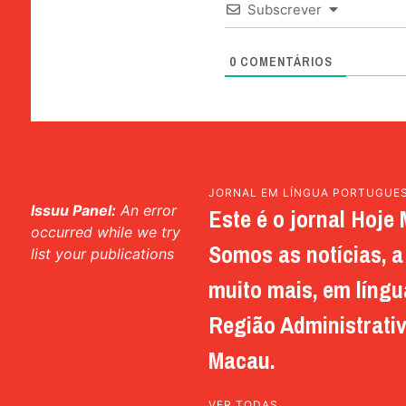
Subscrever
0
COMENTÁRIOS
JORNAL EM LÍNGUA PORTUGUE
Issuu Panel:
An error
Este é o jornal Hoje 
occurred while we try
Somos as notícias, a 
list your publications
muito mais, em língu
Região Administrativ
Macau.
VER TODAS