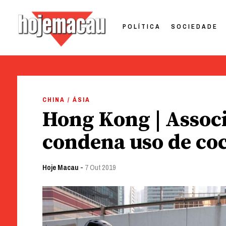
POLÍTICA
SOCIEDADE
Hoje Macau
Jornal em Língua Portuguesa
Skip
to
CHINA / ÁSIA
content
Hong Kong | Associ
condena uso de co
Hoje Macau
-
7 Out 2019