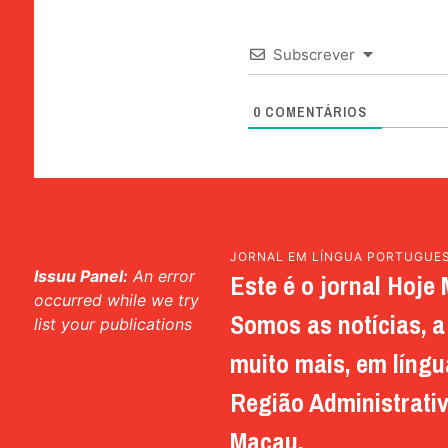
Subscrever
0
COMENTÁRIOS
JORNAL EM LÍNGUA PORTUGUE
Issuu Panel:
An error
Este é o jornal Hoje 
occurred while we try
Somos as notícias, a 
list your publications
muito mais, em língu
Região Administrativ
Macau.