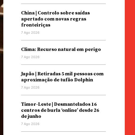
China | Controlo sobre saídas
apertado com novas regras
fronteiriças
7 Ago 2026
Clima: Recurso natural em perigo
7 Ago 2026
Japão | Retiradas 5 mil pessoas com
aproximação de tufão Dolphin
7 Ago 2026
Timor-Leste | Desmantelados 16
centros de burla ‘online’ desde 26
de junho
7 Ago 2026