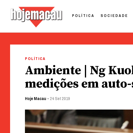
POLÍTICA
SOCIEDADE
Hoje Macau
Jornal em Língua Portuguesa
Skip
to
POLÍTICA
content
Ambiente | Ng Kuo
medições em auto-
Hoje Macau
-
24 Set 2019