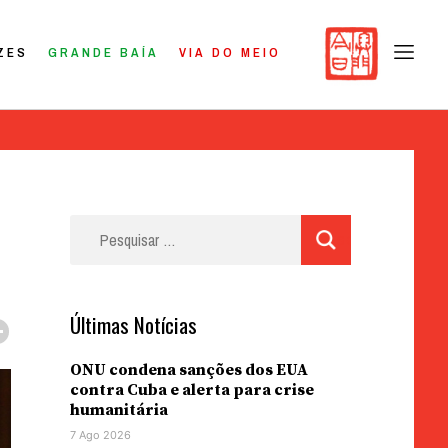
ZES
GRANDE BAÍA
VIA DO MEIO
Pesquisar
por:
Últimas Notícias
ONU condena sanções dos EUA
contra Cuba e alerta para crise
humanitária
7 Ago 2026