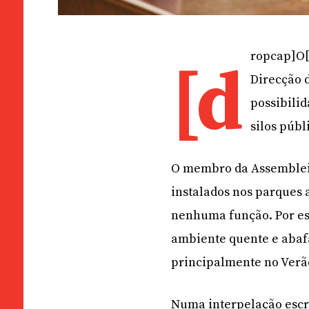
ropcap]O[
[d
Direcção d
possibilid
silos públ
O membro da Assembleia
instalados nos parques 
nenhuma função. Por es
ambiente quente e abaf
principalmente no Verã
Numa interpelação escri