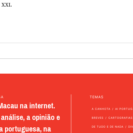
 XXI.
SA
TEMAS
Macau na internet.
A CANHOTA
AI PORTUG
análise, a opinião e
BREVES
CARTOGRAFIAS
a portuguesa, na
DE TUDO E DE NADA
DI