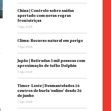
China | Controlo sobre saídas
apertado com novas regras
fronteiriças
7 Ago 2026
Clima: Recurso natural em perigo
7 Ago 2026
s
Japão | Retiradas 5 mil pessoas com
aproximação de tufão Dolphin
7 Ago 2026
Timor-Leste | Desmantelados 16
centros de burla ‘online’ desde 26
de junho
7 Ago 2026
é