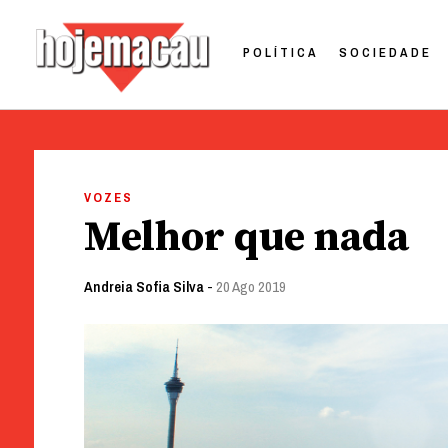
POLÍTICA
SOCIEDADE
Hoje Macau
Jornal em Língua Portuguesa
Skip
to
VOZES
content
Melhor que nada
Andreia Sofia Silva
-
20 Ago 2019