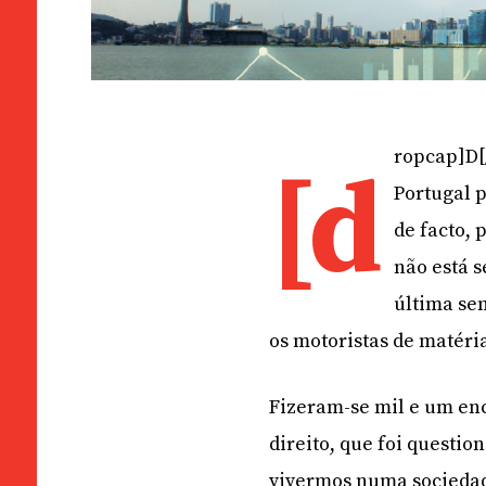
ropcap]D[
[d
Portugal 
de facto, 
não está 
última se
os motoristas de matéri
Fizeram-se mil e um enc
direito, que foi questio
vivermos numa sociedade