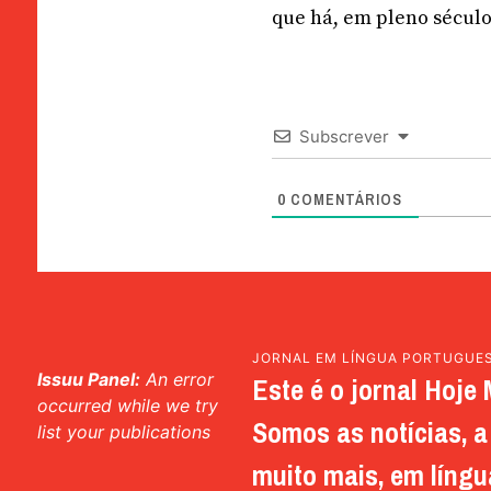
que há, em pleno século
Subscrever
0
COMENTÁRIOS
JORNAL EM LÍNGUA PORTUGUE
Issuu Panel:
An error
Este é o jornal Hoje 
occurred while we try
Somos as notícias, a 
list your publications
muito mais, em língu