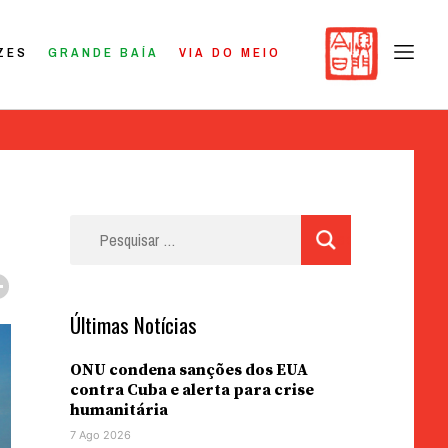
ZES
GRANDE BAÍA
VIA DO MEIO
Pesquisar
por:
Últimas Notícias
ONU condena sanções dos EUA
contra Cuba e alerta para crise
humanitária
7 Ago 2026