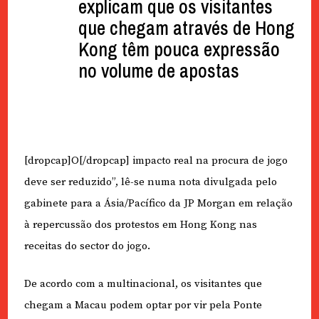
explicam que os visitantes
que chegam através de Hong
Kong têm pouca expressão
no volume de apostas
[dropcap]O[/dropcap] impacto real na procura de jogo
deve ser reduzido”, lê-se numa nota divulgada pelo
gabinete para a Ásia/Pacífico da JP Morgan em relação
à repercussão dos protestos em Hong Kong nas
receitas do sector do jogo.
De acordo com a multinacional, os visitantes que
chegam a Macau podem optar por vir pela Ponte