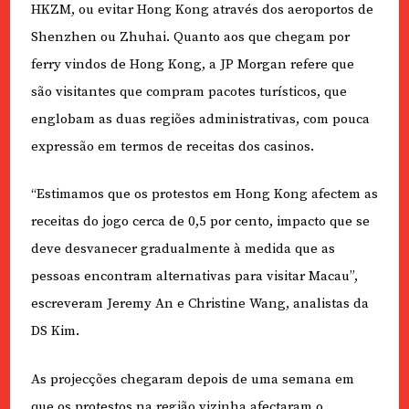
HKZM, ou evitar Hong Kong através dos aeroportos de
Shenzhen ou Zhuhai. Quanto aos que chegam por
ferry vindos de Hong Kong, a JP Morgan refere que
são visitantes que compram pacotes turísticos, que
englobam as duas regiões administrativas, com pouca
expressão em termos de receitas dos casinos.
“Estimamos que os protestos em Hong Kong afectem as
receitas do jogo cerca de 0,5 por cento, impacto que se
deve desvanecer gradualmente à medida que as
pessoas encontram alternativas para visitar Macau”,
escreveram Jeremy An e Christine Wang, analistas da
DS Kim.
As projecções chegaram depois de uma semana em
que os protestos na região vizinha afectaram o