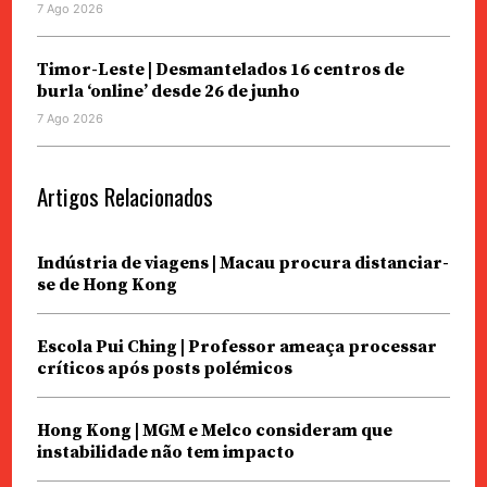
7 Ago 2026
Timor-Leste | Desmantelados 16 centros de
burla ‘online’ desde 26 de junho
7 Ago 2026
Artigos Relacionados
Indústria de viagens | Macau procura distanciar-
se de Hong Kong
Escola Pui Ching | Professor ameaça processar
críticos após posts polémicos
Hong Kong | MGM e Melco consideram que
instabilidade não tem impacto