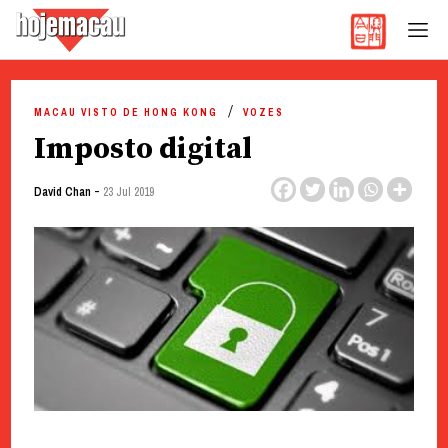
Hoje Macau
Jornal em Língua Portuguesa
Skip
to
MACAU VISTO DE HONG KONG
VOZES
content
Imposto digital
-
David Chan
23 Jul 2019