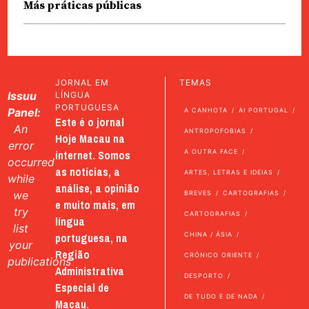
Más práticas públicas
JORNAL EM
TEMAS
Issuu
LÍNGUA
PORTUGUESA
Panel:
A CANHOTA
AI PORTUGAL
Este é o jornal
An
ANTROPOFOBIAS
Hoje Macau na
error
internet. Somos
A OUTRA FACE
occurred
as notícias, a
ARTES, LETRAS E IDEIAS
while
análise, a opinião
we
BREVES
CARTOGRAFIAS
e muito mais, em
try
CARTOGRAFIAS
língua
list
portuguesa, na
CHINA / ÁSIA
your
Região
CRÓNICO ORIENTE
publications
Administrativa
DESPORTO
Especial de
DE TUDO E DE NADA
Macau.