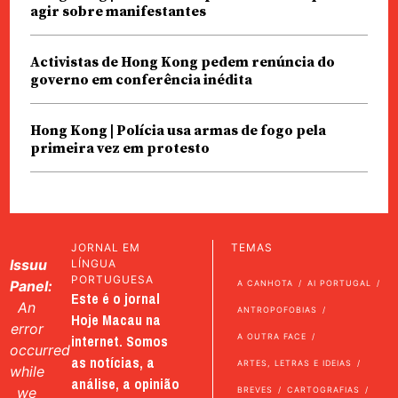
agir sobre manifestantes
Activistas de Hong Kong pedem renúncia do
governo em conferência inédita
Hong Kong | Polícia usa armas de fogo pela
primeira vez em protesto
JORNAL EM
TEMAS
Issuu
LÍNGUA
PORTUGUESA
Panel:
A CANHOTA
AI PORTUGAL
Este é o jornal
An
ANTROPOFOBIAS
Hoje Macau na
error
internet. Somos
A OUTRA FACE
occurred
as notícias, a
ARTES, LETRAS E IDEIAS
while
análise, a opinião
we
BREVES
CARTOGRAFIAS