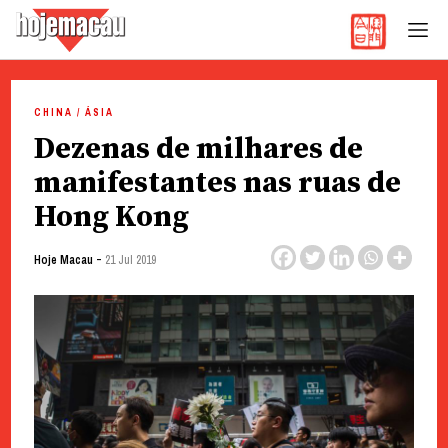
Hoje Macau
Jornal em Língua Portuguesa
Skip
to
CHINA / ÁSIA
content
Dezenas de milhares de
manifestantes nas ruas de
Hong Kong
-
Hoje Macau
21 Jul 2019