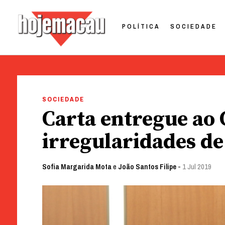
POLÍTICA
SOCIEDADE
Hoje Macau
Jornal em Língua Portuguesa
Skip
to
SOCIEDADE
content
Carta entregue ao
irregularidades de
Sofia Margarida Mota
e
João Santos Filipe
-
1 Jul 2019