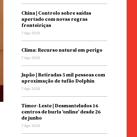
China | Controlo sobre saídas
apertado com novas regras
fronteiriças
7 Ago 2026
Clima: Recurso natural em perigo
7 Ago 2026
Japão | Retiradas 5 mil pessoas com
aproximação de tufão Dolphin
7 Ago 2026
Timor-Leste | Desmantelados 16
centros de burla ‘online’ desde 26
de junho
e
7 Ago 2026