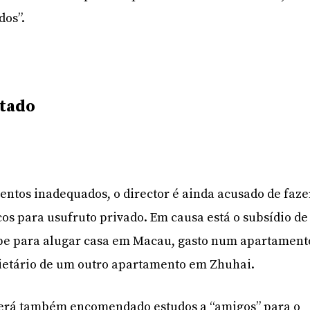
dos”.
ntado
ntos inadequados, o director é ainda acusado de faze
cos para usufruto privado. Em causa está o subsídio de
ebe para alugar casa em Macau, gasto num apartament
rietário de um outro apartamento em Zhuhai.
n terá também encomendado estudos a “amigos” para o