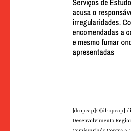
Serviços de Estudo
acusa o responsáve
irregularidades. C
encomendadas a co
e mesmo fumar ond
apresentadas
[dropcap]O[/dropcap] dir
Desenvolvimento Regiona
Comissariado Contra a C