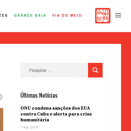
ZES
GRANDE BAÍA
VIA DO MEIO
Pesquisar
por:
Últimas Notícias
ONU condena sanções dos EUA
contra Cuba e alerta para crise
humanitária
7 Ago 2026