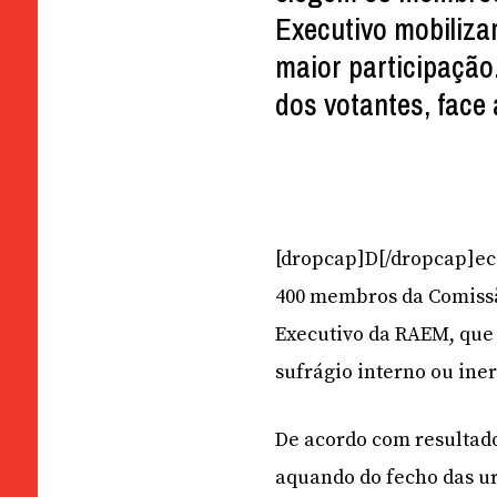
Executivo mobilizar
maior participação.
dos votantes, face
[dropcap]D[/dropcap]eco
400 membros da Comissão
Executivo da RAEM, que 
sufrágio interno ou ine
De acordo com resultado
aquando do fecho das ur