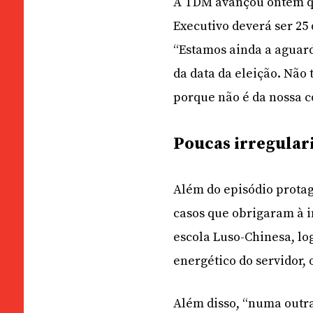
A TDM avançou ontem que
Executivo deverá ser 25
“Estamos ainda a aguard
da data da eleição. Nã
porque não é da nossa 
Poucas irregular
Além do episódio prota
casos que obrigaram à i
escola Luso-Chinesa, lo
energético do servidor, 
Além disso, “numa outra 