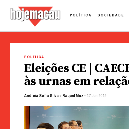
POLÍTICA
SOCIEDADE
Hoje Macau
Jornal em Língua Portuguesa
Skip
to
POLÍTICA
content
Eleições CE | CAEC
às urnas em relaçã
Andreia Sofia Silva
e
Raquel Moz
-
17 Jun 2019