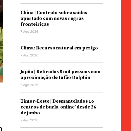
China | Controlo sobre saídas
apertado com novas regras
fronteiriças
7 Ago 2026
Clima: Recurso natural em perigo
7 Ago 2026
Japão | Retiradas 5 mil pessoas com
aproximação de tufão Dolphin
7 Ago 2026
Timor-Leste | Desmantelados 16
centros de burla ‘online’ desde 26
de junho
7 Ago 2026
o