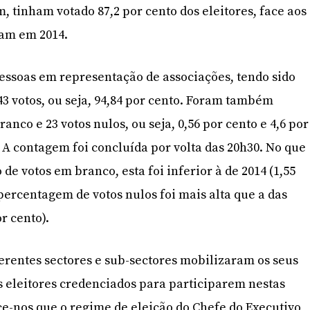
m, tinham votado 87,2 por cento dos eleitores, face aos
ram em 2014.
pessoas em representação de associações, tendo sido
43 votos, ou seja, 94,84 por cento. Foram também
anco e 23 votos nulos, ou seja, 0,56 por cento e 4,6 por
 A contagem foi concluída por volta das 20h30. No que
 de votos em branco, esta foi inferior à de 2014 (1,55
percentagem de votos nulos foi mais alta que a das
r cento).
erentes sectores e sub-sectores mobilizaram os seus
s eleitores credenciados para participarem nestas
ece-nos que o regime de eleição do Chefe do Executivo