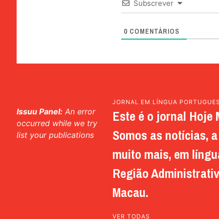
Subscrever
0
COMENTÁRIOS
JORNAL EM LÍNGUA PORTUGUE
Issuu Panel:
An error
Este é o jornal Hoje 
occurred while we try
Somos as notícias, a 
list your publications
muito mais, em língu
Região Administrativ
Macau.
VER TODAS