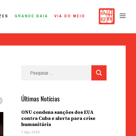
ZES
GRANDE BAÍA
VIA DO MEIO
Pesquisar
por:
Últimas Notícias
ONU condena sanções dos EUA
contra Cuba e alerta para crise
humanitária
7 Ago 2026