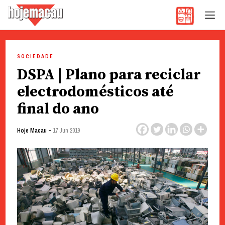
Hoje Macau
Jornal em Língua Portuguesa
Skip
to
SOCIEDADE
content
DSPA | Plano para reciclar
electrodomésticos até
final do ano
-
Hoje Macau
17 Jun 2019