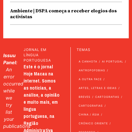
Ambiente | DSPA começa a receber elogios dos
activistas
JORNAL EM
TEMAS
Issuu
LÍNGUA
PORTUGUESA
Panel:
A CANHOTA
AI PORTUGAL
Este é o jornal
An
ANTROPOFOBIAS
Hoje Macau na
error
internet. Somos
A OUTRA FACE
occurred
as notícias, a
ARTES, LETRAS E IDEIAS
while
análise, a opinião
we
BREVES
CARTOGRAFIAS
e muito mais, em
try
CARTOGRAFIAS
língua
list
portuguesa, na
CHINA / ÁSIA
your
Região
CRÓNICO ORIENTE
publications
Administrativa