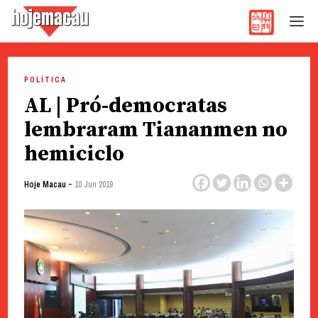
Hoje Macau
Jornal em Língua Portuguesa
Skip
to
POLÍTICA
content
AL | Pró-democratas
lembraram Tiananmen no
hemiciclo
-
Hoje Macau
10 Jun 2019