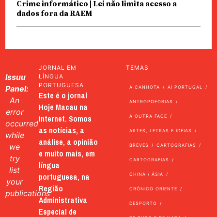
Crime informático | Lei não limita acesso a
dados fora da RAEM
JORNAL EM
TEMAS
Issuu
LÍNGUA
PORTUGUESA
Panel:
A CANHOTA
AI PORTUGAL
Este é o jornal
An
ANTROPOFOBIAS
Hoje Macau na
error
internet. Somos
A OUTRA FACE
occurred
as notícias, a
ARTES, LETRAS E IDEIAS
while
análise, a opinião
we
BREVES
CARTOGRAFIAS
e muito mais, em
try
CARTOGRAFIAS
língua
list
portuguesa, na
CHINA / ÁSIA
your
Região
CRÓNICO ORIENTE
publications
Administrativa
DESPORTO
Especial de