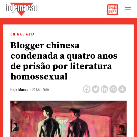
Hoje Macau
Jornal em Língua Portuguesa
Skip
to
CHINA / ÁSIA
content
Blogger chinesa
condenada a quatro anos
de prisão por literatura
homossexual
-
Hoje Macau
22 Mai 2019