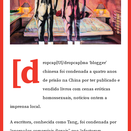
[d
ropcap]U[/dropcap]ma ‘blogger’
chinesa foi condenada a quatro anos
de prisão na China por ter publicado e
vendido livros com cenas eróticas
homossexuais, noticiou ontem a
imprensa local.
A escritora, conhecida como Tang, foi condenada por
“operações comerciais ilegais” que “afectaram