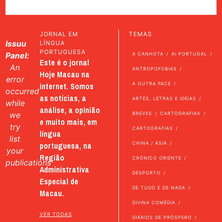
JORNAL EM
TEMAS
Issuu
LÍNGUA
PORTUGUESA
Panel:
A CANHOTA
AI PORTUGAL
Este é o jornal
An
ANTROPOFOBIAS
Hoje Macau na
error
internet. Somos
A OUTRA FACE
occurred
as notícias, a
ARTES, LETRAS E IDEIAS
while
análise, a opinião
we
BREVES
CARTOGRAFIAS
e muito mais, em
try
CARTOGRAFIAS
língua
list
portuguesa, na
CHINA / ÁSIA
your
Região
CRÓNICO ORIENTE
publications
Administrativa
DESPORTO
Especial de
DE TUDO E DE NADA
Macau.
DIVINA COMÉDIA
VER TODAS
DIÁRIOS DE PRÓSPERO