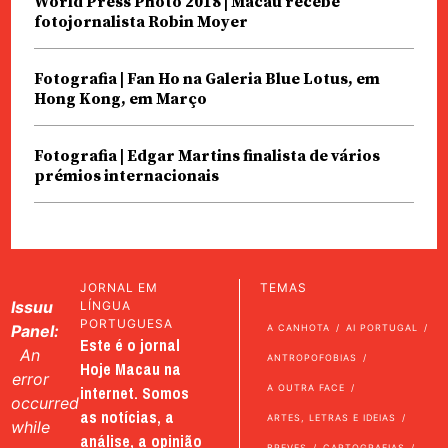
World Press Photo 2018 | Macau recebe
fotojornalista Robin Moyer
Fotografia | Fan Ho na Galeria Blue Lotus, em
Hong Kong, em Março
Fotografia | Edgar Martins finalista de vários
prémios internacionais
JORNAL EM
TEMAS
Issuu
LÍNGUA
PORTUGUESA
Panel:
A CANHOTA
AI PORTUGAL
Este é o jornal
An
ANTROPOFOBIAS
Hoje Macau na
error
internet. Somos
A OUTRA FACE
occurred
as notícias, a
ARTES, LETRAS E IDEIAS
while
análise, a opinião
BREVES
CARTOGRAFIAS