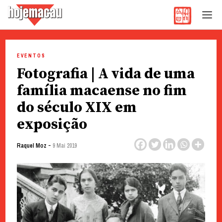
Hoje Macau
Jornal em Língua Portuguesa
Skip
to
EVENTOS
content
Fotografia | A vida de uma
família macaense no fim
do século XIX em
exposição
-
Raquel Moz
9 Mai 2019