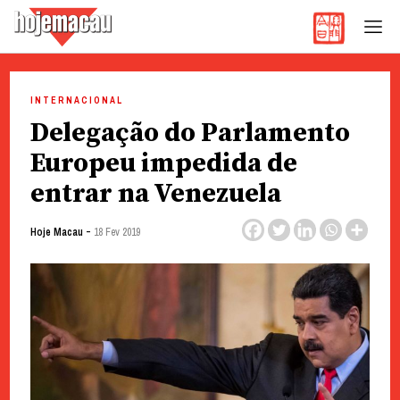
Hoje Macau
Jornal em Língua Portuguesa
Skip
to
INTERNACIONAL
content
Delegação do Parlamento
Europeu impedida de
entrar na Venezuela
-
Hoje Macau
18 Fev 2019