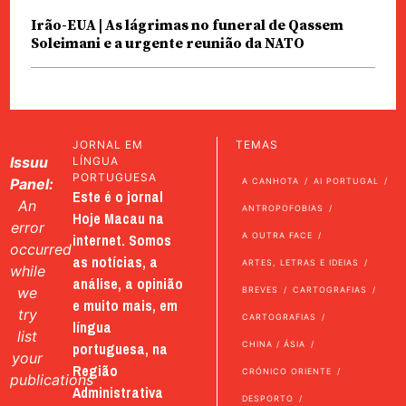
Irão-EUA | As lágrimas no funeral de Qassem
Soleimani e a urgente reunião da NATO
JORNAL EM
TEMAS
Issuu
LÍNGUA
PORTUGUESA
Panel:
A CANHOTA
AI PORTUGAL
Este é o jornal
An
ANTROPOFOBIAS
Hoje Macau na
error
internet. Somos
A OUTRA FACE
occurred
as notícias, a
ARTES, LETRAS E IDEIAS
while
análise, a opinião
we
BREVES
CARTOGRAFIAS
e muito mais, em
try
CARTOGRAFIAS
língua
list
portuguesa, na
CHINA / ÁSIA
your
Região
CRÓNICO ORIENTE
publications
Administrativa
DESPORTO