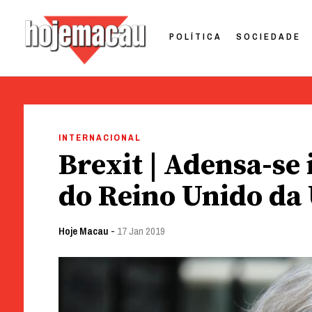
POLÍTICA
SOCIEDADE
Hoje Macau
Jornal em Língua Portuguesa
Skip
to
INTERNACIONAL
content
Brexit | Adensa-se
do Reino Unido da
Hoje Macau
-
17 Jan 2019