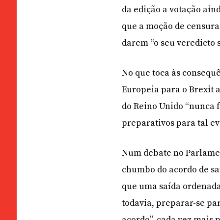
da edição a votação ain
que a moção de censura
darem “o seu veredicto 
No que toca às consequê
Europeia para o Brexit 
do Reino Unido “nunca fo
preparativos para tal e
Num debate no Parlamen
chumbo do acordo de saí
que uma saída ordenada 
todavia, preparar-se pa
acordo”, cada vez mais 