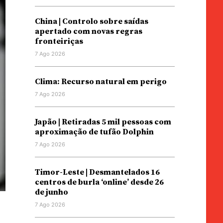
China | Controlo sobre saídas
apertado com novas regras
fronteiriças
7 Ago 2026
Clima: Recurso natural em perigo
7 Ago 2026
Japão | Retiradas 5 mil pessoas com
aproximação de tufão Dolphin
7 Ago 2026
Timor-Leste | Desmantelados 16
centros de burla ‘online’ desde 26
de junho
7 Ago 2026