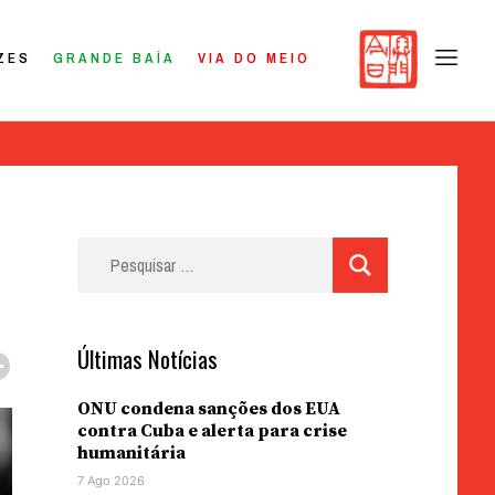
ZES
GRANDE BAÍA
VIA DO MEIO
Pesquisar
por:
Últimas Notícias
ONU condena sanções dos EUA
contra Cuba e alerta para crise
humanitária
7 Ago 2026