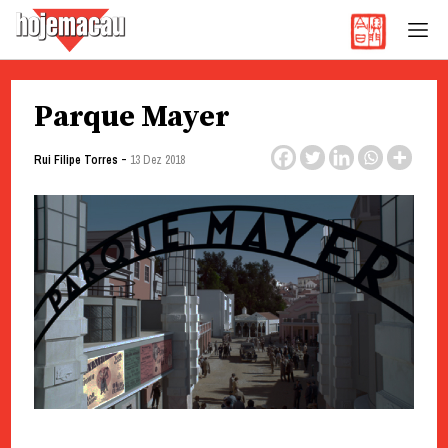
Hoje Macau
Jornal em Língua Portuguesa
Skip
Parque Mayer
to
content
-
Rui Filipe Torres
13 Dez 2018