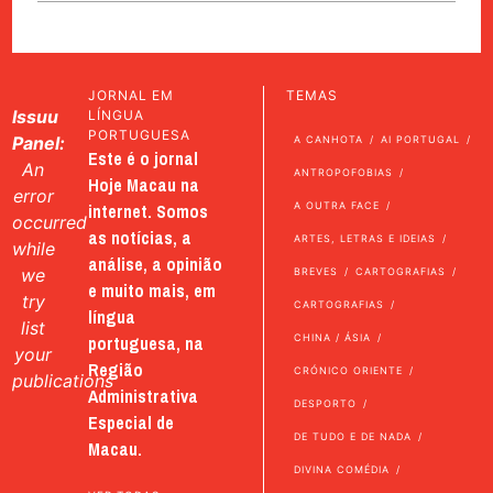
JORNAL EM
TEMAS
Issuu
LÍNGUA
PORTUGUESA
Panel:
A CANHOTA
AI PORTUGAL
Este é o jornal
An
ANTROPOFOBIAS
Hoje Macau na
error
internet. Somos
A OUTRA FACE
occurred
as notícias, a
ARTES, LETRAS E IDEIAS
while
análise, a opinião
we
BREVES
CARTOGRAFIAS
e muito mais, em
try
CARTOGRAFIAS
língua
list
portuguesa, na
CHINA / ÁSIA
your
Região
CRÓNICO ORIENTE
publications
Administrativa
DESPORTO
Especial de
DE TUDO E DE NADA
Macau.
DIVINA COMÉDIA