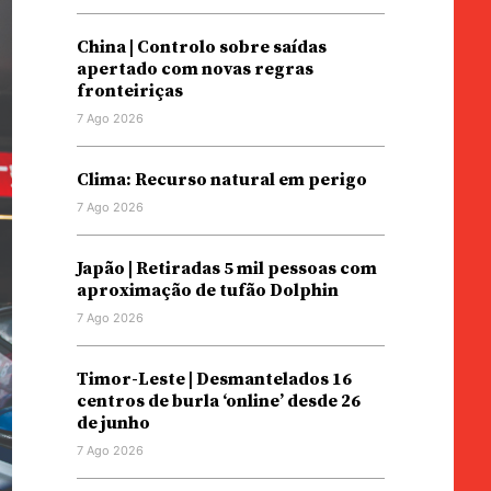
China | Controlo sobre saídas
apertado com novas regras
fronteiriças
7 Ago 2026
Clima: Recurso natural em perigo
7 Ago 2026
Japão | Retiradas 5 mil pessoas com
aproximação de tufão Dolphin
7 Ago 2026
Timor-Leste | Desmantelados 16
centros de burla ‘online’ desde 26
de junho
7 Ago 2026