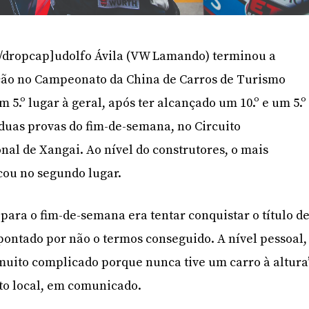
/dropcap]udolfo Ávila (VW Lamando) terminou a
ção no Campeonato da China de Carros de Turismo
 5.º lugar à geral, após ter alcançado um 10.º e um 5.º
 duas provas do fim-de-semana, no Circuito
nal de Xangai. Ao nível do construtores, o mais
icou no segundo lugar.
 para o fim-de-semana era tentar conquistar o título d
apontado por não o termos conseguido. A nível pessoal,
muito complicado porque nunca tive um carro à altura”
oto local, em comunicado.