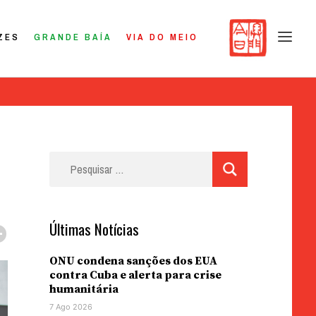
ZES
GRANDE BAÍA
VIA DO MEIO
Pesquisar
por:
Últimas Notícias
ONU condena sanções dos EUA
contra Cuba e alerta para crise
humanitária
7 Ago 2026