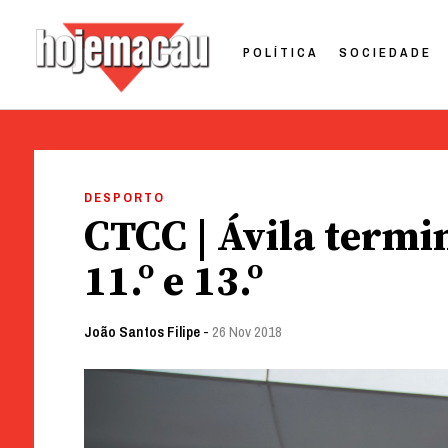
POLÍTICA
SOCIEDADE
Hoje Macau
Jornal em Língua Portuguesa
Skip
to
DESPORTO
content
CTCC | Ávila termi
11.º e 13.º
João Santos Filipe
-
26 Nov 2018