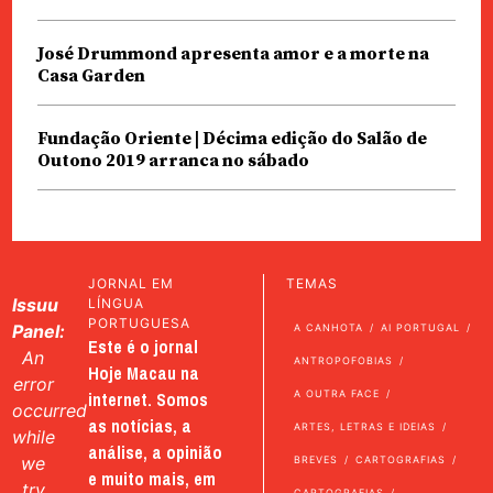
José Drummond apresenta amor e a morte na
Casa Garden
Fundação Oriente | Décima edição do Salão de
Outono 2019 arranca no sábado
JORNAL EM
TEMAS
Issuu
LÍNGUA
PORTUGUESA
Panel:
A CANHOTA
AI PORTUGAL
Este é o jornal
An
ANTROPOFOBIAS
Hoje Macau na
error
internet. Somos
A OUTRA FACE
occurred
as notícias, a
ARTES, LETRAS E IDEIAS
while
análise, a opinião
we
BREVES
CARTOGRAFIAS
e muito mais, em
try
CARTOGRAFIAS