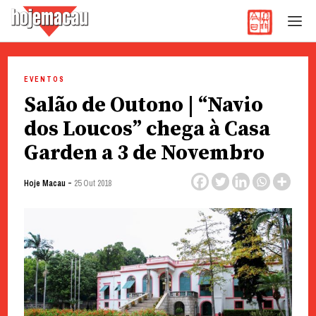
Hoje Macau
Jornal em Língua Portuguesa
Skip
to
EVENTOS
content
Salão de Outono | “Navio
dos Loucos” chega à Casa
Garden a 3 de Novembro
-
Hoje Macau
25 Out 2018