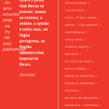
An
ANTROPOFOBIAS
Hoje Macau na
error
internet. Somos
A OUTRA FACE
occurred
as notícias, a
ARTES, LETRAS E IDEIAS
while
análise, a opinião
we
BREVES
CARTOGRAFIAS
e muito mais, em
try
CARTOGRAFIAS
língua
list
portuguesa, na
CHINA / ÁSIA
your
Região
CRÓNICO ORIENTE
publications
Administrativa
DESPORTO
Especial de
DE TUDO E DE NADA
Macau.
DIVINA COMÉDIA
VER TODAS
DIÁRIOS DE PRÓSPERO
DIÁRIOS DE PRÓSPERO
EDITORIAL
EM MODO DE PERGUNTAR
ENTREVISTA
ESTENDAIS