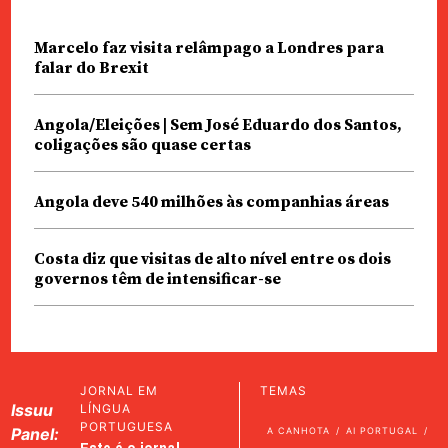
Marcelo faz visita relâmpago a Londres para
falar do Brexit
Angola/Eleições | Sem José Eduardo dos Santos,
coligações são quase certas
Angola deve 540 milhões às companhias áreas
Costa diz que visitas de alto nível entre os dois
governos têm de intensificar-se
JORNAL EM
TEMAS
Issuu
LÍNGUA
PORTUGUESA
Panel:
A CANHOTA
AI PORTUGAL
Este é o jornal