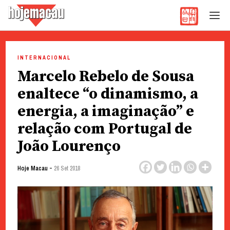
Hoje Macau
Jornal em Língua Portuguesa
Skip
to
INTERNACIONAL
content
Marcelo Rebelo de Sousa
enaltece “o dinamismo, a
energia, a imaginação” e
relação com Portugal de
João Lourenço
-
Hoje Macau
26 Set 2018