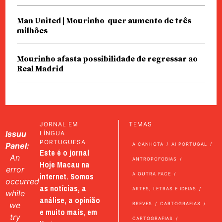
Man United | Mourinho quer aumento de três
milhões
Mourinho afasta possibilidade de regressar ao
Real Madrid
JORNAL EM
TEMAS
Issuu
LÍNGUA
PORTUGUESA
Panel:
A CANHOTA
AI PORTUGAL
Este é o jornal
An
ANTROPOFOBIAS
Hoje Macau na
error
internet. Somos
A OUTRA FACE
occurred
as notícias, a
ARTES, LETRAS E IDEIAS
while
análise, a opinião
we
BREVES
CARTOGRAFIAS
e muito mais, em
try
CARTOGRAFIAS