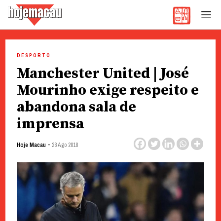
Hoje Macau
Jornal em Língua Portuguesa
Skip
to
DESPORTO
content
Manchester United | José
Mourinho exige respeito e
abandona sala de
imprensa
-
Hoje Macau
28 Ago 2018