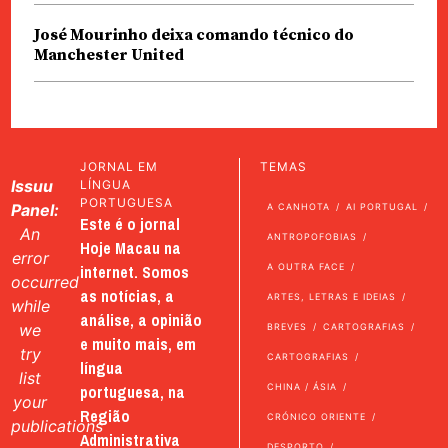
José Mourinho deixa comando técnico do
Manchester United
JORNAL EM
TEMAS
Issuu
LÍNGUA
PORTUGUESA
Panel:
A CANHOTA
AI PORTUGAL
Este é o jornal
An
ANTROPOFOBIAS
Hoje Macau na
error
internet. Somos
A OUTRA FACE
occurred
as notícias, a
ARTES, LETRAS E IDEIAS
while
análise, a opinião
we
BREVES
CARTOGRAFIAS
e muito mais, em
try
CARTOGRAFIAS
língua
list
portuguesa, na
CHINA / ÁSIA
your
Região
CRÓNICO ORIENTE
publications
Administrativa
DESPORTO