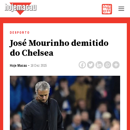
Hoje Macau
Jornal em Língua Portuguesa
Skip
to
DESPORTO
content
José Mourinho demitido
do Chelsea
-
Hoje Macau
18 Dez 2015