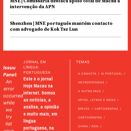
MNE | Comissária destaca apoio total de Macau à
intervenção da APN
Shenzhen | MNE português mantém contacto
com advogado de Kok Tsz Lun
JORNAL EM
TEMAS
Issuu
LÍNGUA
PORTUGUESA
Panel:
A CANHOTA
AI PORTUGAL
Este é o jornal
An
ANTROPOFOBIAS
Hoje Macau na
error
internet. Somos
A OUTRA FACE
occurred
as notícias, a
ARTES, LETRAS E IDEIAS
while
análise, a opinião
we
BREVES
CARTOGRAFIAS
e muito mais, em
try
CARTOGRAFIAS
língua
list
portuguesa, na
CHINA / ÁSIA
your