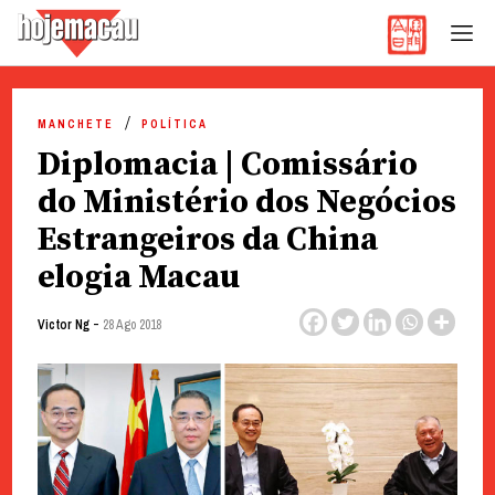
Hoje Macau
Jornal em Língua Portuguesa
Skip
to
MANCHETE
POLÍTICA
content
Diplomacia | Comissário
do Ministério dos Negócios
Estrangeiros da China
elogia Macau
-
Victor Ng
28 Ago 2018