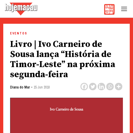
Hoje Macau
Jornal em Língua Portuguesa
Skip
to
EVENTOS
content
Livro | Ivo Carneiro de
Sousa lança “História de
Timor-Leste” na próxima
segunda-feira
-
Diana do Mar
15 Jun 2018