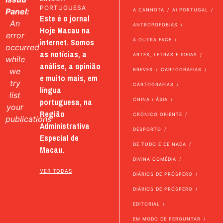
PORTUGUESA
Panel:
A CANHOTA
AI PORTUGAL
Este é o jornal
An
ANTROPOFOBIAS
Hoje Macau na
error
internet. Somos
A OUTRA FACE
occurred
as notícias, a
ARTES, LETRAS E IDEIAS
while
análise, a opinião
we
BREVES
CARTOGRAFIAS
e muito mais, em
try
CARTOGRAFIAS
língua
list
portuguesa, na
CHINA / ÁSIA
your
Região
CRÓNICO ORIENTE
publications
Administrativa
DESPORTO
Especial de
DE TUDO E DE NADA
Macau.
DIVINA COMÉDIA
VER TODAS
DIÁRIOS DE PRÓSPERO
DIÁRIOS DE PRÓSPERO
EDITORIAL
EM MODO DE PERGUNTAR