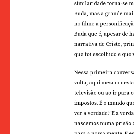
similaridade torna-se m
Buda, mas a grande maio
no filme a personificaç
Buda que é, apesar de 
narrativa de Cristo, pr
que foi escolhido e que 
Nessa primeira conversa
volta, aqui mesmo nesta 
televisão ou ao ir para 
impostos. É o mundo qu
ver a verdade.” E a ver
nascemos numa prisão q
para a nossa mente. E e