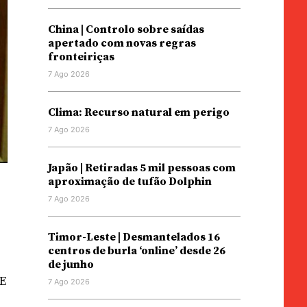
China | Controlo sobre saídas
apertado com novas regras
fronteiriças
7 Ago 2026
Clima: Recurso natural em perigo
7 Ago 2026
Japão | Retiradas 5 mil pessoas com
aproximação de tufão Dolphin
7 Ago 2026
Timor-Leste | Desmantelados 16
centros de burla ‘online’ desde 26
de junho
 E
7 Ago 2026
e