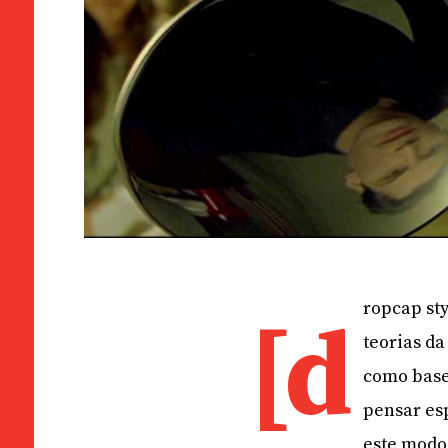
ropcap st
[d
teorias d
como base
pensar esp
este modo