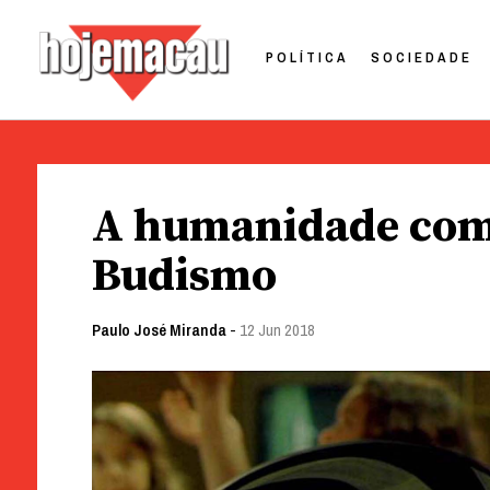
POLÍTICA
SOCIEDADE
Hoje Macau
Jornal em Língua Portuguesa
Skip
to
A humanidade como
content
Budismo
Paulo José Miranda
-
12 Jun 2018