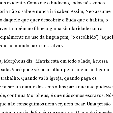
ais evidente. Como diz o budismo, todos nós somos
ria não o sabe e nunca irá saber. Assim, Neo assume
ão daquele que quer descobrir o Buda que o habita, o
haver também no filme alguma similaridade com a
incipalmente no uso da linguagem, “o escolhido”, “aque
veio ao mundo para nos salvar.”
, Morpheus diz “Matrix está em todo o lado, à nossa
sala. Você pode vê-la ao olhar pela janela, ao ligar a
o trabalho. Quando vai à igreja, quando paga os
e puseram diante dos seus olhos para que não pudesse
dade, continua Morpheus, é que nós somos escravos. Nó
ue não conseguimos nem ver, nem tocar. Uma prisão
sta é a própria definição de samsara. O mundo impede