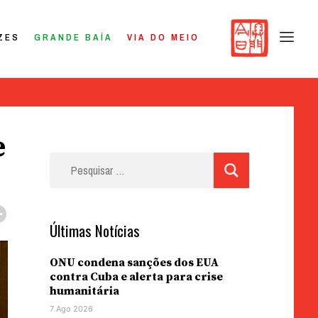
ZES
GRANDE BAÍA
VIA DO MEIO
e
Pesquisar
por:
Últimas Notícias
ONU condena sanções dos EUA
contra Cuba e alerta para crise
humanitária
7 Ago 2026