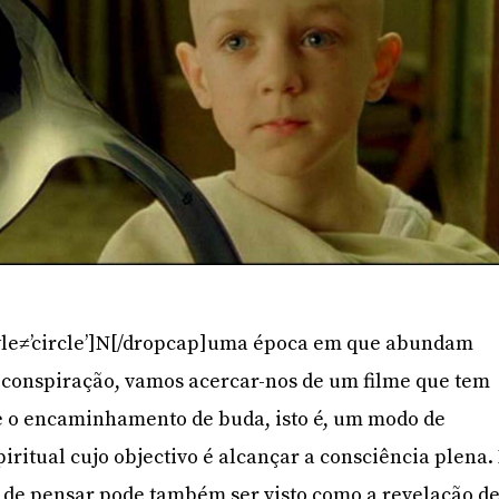
yle≠’circle’]N[/dropcap]uma época em que abundam
a conspiração, vamos acercar-nos de um filme que tem
 o encaminhamento de buda, isto é, um modo de
iritual cujo objectivo é alcançar a consciência plena.
 de pensar pode também ser visto como a revelação d