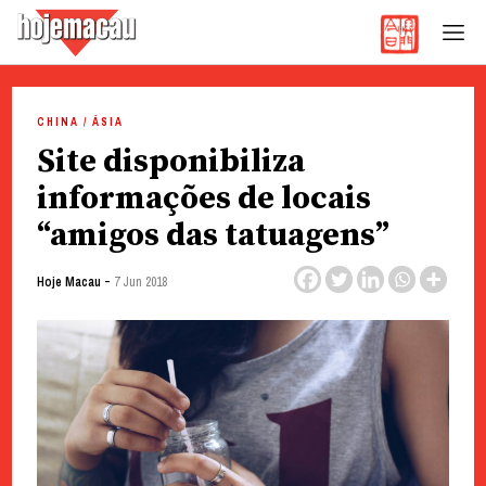
Hoje Macau
Jornal em Língua Portuguesa
Skip
to
CHINA / ÁSIA
content
Site disponibiliza
informações de locais
“amigos das tatuagens”
-
Hoje Macau
7 Jun 2018