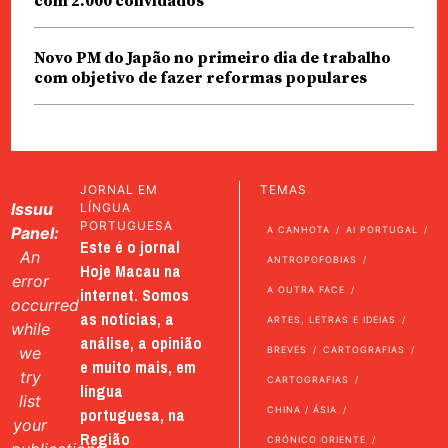
com 2.000 convidados
Novo PM do Japão no primeiro dia de trabalho
com objetivo de fazer reformas populares
JORNAL EM
TEMAS
Issuu
LÍNGUA
PORTUGUESA
Panel:
A CANHOTA
AI PORTUGAL
Este é o jornal
An
ANTROPOFOBIAS
Hoje Macau na
error
internet. Somos
A OUTRA FACE
occurred
as notícias, a
ARTES, LETRAS E IDEIAS
while
análise, a opinião
we
BREVES
CARTOGRAFIAS
e muito mais, em
try
CARTOGRAFIAS
língua
list
portuguesa, na
CHINA / ÁSIA
your
Região
CRÓNICO ORIENTE