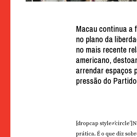
Macau continua a f
no plano da liberda
no mais recente re
americano, destoa
arrendar espaços p
pressão do Partid
[dropcap style≠’circle’
prática. É o que diz sob