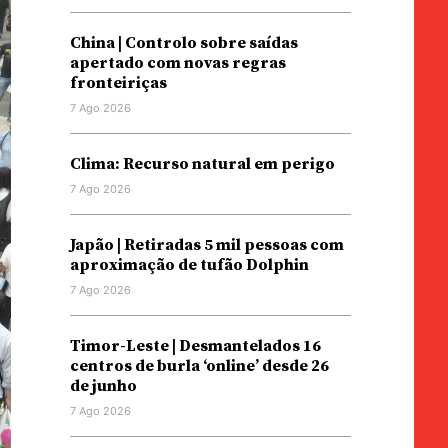
China | Controlo sobre saídas
apertado com novas regras
fronteiriças
7 Ago 2026
Clima: Recurso natural em perigo
7 Ago 2026
Japão | Retiradas 5 mil pessoas com
aproximação de tufão Dolphin
7 Ago 2026
Timor-Leste | Desmantelados 16
centros de burla ‘online’ desde 26
de junho
7 Ago 2026