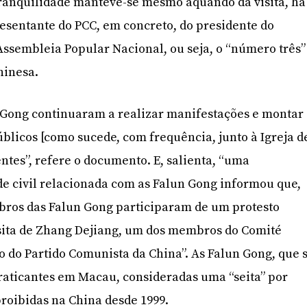
tranquilidade manteve-se mesmo aquando da visita, há
esentante do PCC, em concreto, do presidente do
ssembleia Popular Nacional, ou seja, o “número três”
hinesa.
Gong continuaram a realizar manifestações e montar
úblicos [como sucede, com frequência, junto à Igreja d
ntes”, refere o documento. E, salienta, “uma
e civil relacionada com as Falun Gong informou que,
bros das Falun Gong participaram de um protesto
sita de Zhang Dejiang, um dos membros do Comité
 do Partido Comunista da China”. As Falun Gong, que 
raticantes em Macau, consideradas uma “seita” por
roibidas na China desde 1999.