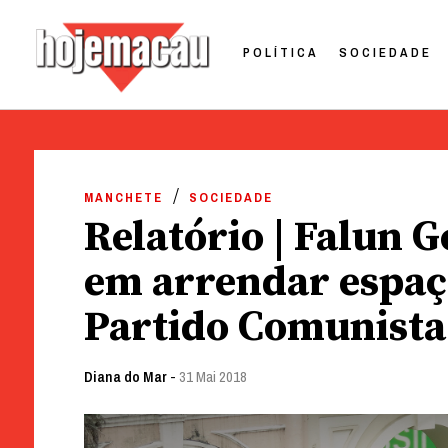
POLÍTICA
SOCIEDADE
Hoje Macau
Jornal em Língua Portuguesa
Skip
to
MANCHETE
SOCIEDADE
content
Relatório | Falun 
em arrendar espaç
Partido Comunista
Diana do Mar
-
31 Mai 2018