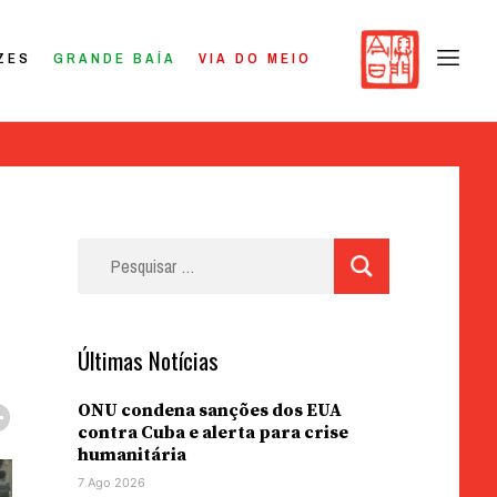
ZES
GRANDE BAÍA
VIA DO MEIO
Pesquisar
por:
Últimas Notícias
ONU condena sanções dos EUA
contra Cuba e alerta para crise
humanitária
7 Ago 2026