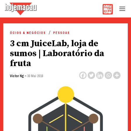
Hoje Macau
Jornal em Língua Portuguesa
Skip
to
ÓCIOS & NEGÓCIOS
PESSOAS
content
3 cm JuiceLab, loja de
sumos | Laboratório da
fruta
-
Victor Ng
30 Mai 2018