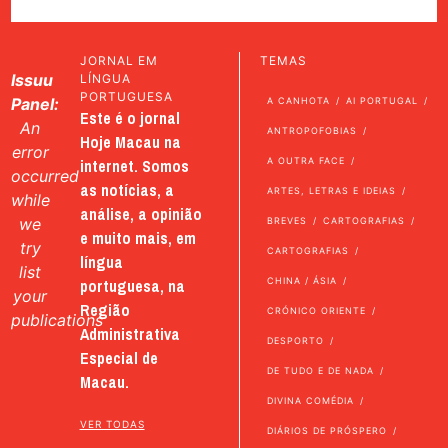
JORNAL EM
TEMAS
Issuu
LÍNGUA
PORTUGUESA
Panel:
A CANHOTA
AI PORTUGAL
Este é o jornal
An
ANTROPOFOBIAS
Hoje Macau na
error
internet. Somos
A OUTRA FACE
occurred
as notícias, a
ARTES, LETRAS E IDEIAS
while
análise, a opinião
we
BREVES
CARTOGRAFIAS
e muito mais, em
try
CARTOGRAFIAS
língua
list
portuguesa, na
CHINA / ÁSIA
your
Região
CRÓNICO ORIENTE
publications
Administrativa
DESPORTO
Especial de
DE TUDO E DE NADA
Macau.
DIVINA COMÉDIA
VER TODAS
DIÁRIOS DE PRÓSPERO