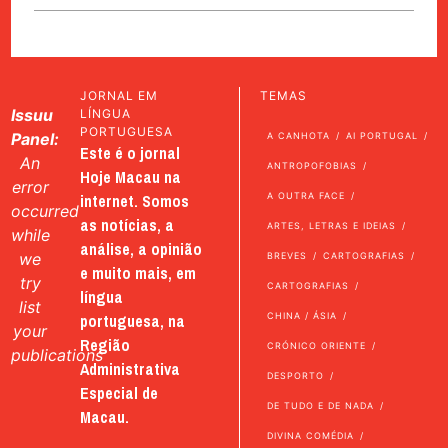
JORNAL EM
TEMAS
Issuu
LÍNGUA
PORTUGUESA
Panel:
A CANHOTA
AI PORTUGAL
Este é o jornal
An
ANTROPOFOBIAS
Hoje Macau na
error
internet. Somos
A OUTRA FACE
occurred
as notícias, a
ARTES, LETRAS E IDEIAS
while
análise, a opinião
we
BREVES
CARTOGRAFIAS
e muito mais, em
try
CARTOGRAFIAS
língua
list
portuguesa, na
CHINA / ÁSIA
your
Região
CRÓNICO ORIENTE
publications
Administrativa
DESPORTO
Especial de
DE TUDO E DE NADA
Macau.
DIVINA COMÉDIA