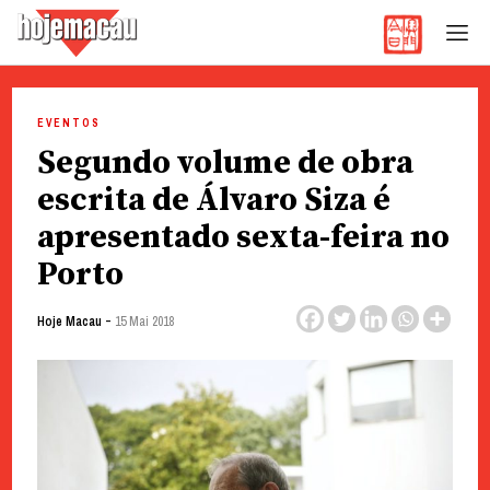
Hoje Macau
Jornal em Língua Portuguesa
Skip
to
EVENTOS
content
Segundo volume de obra
escrita de Álvaro Siza é
apresentado sexta-feira no
Porto
-
Hoje Macau
15 Mai 2018