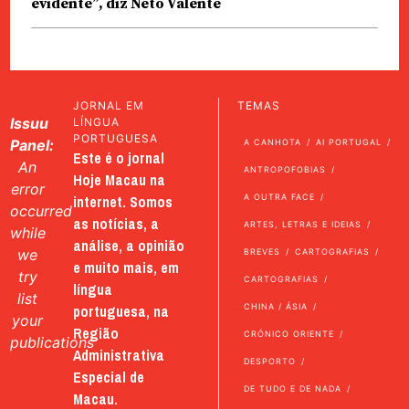
evidente”, diz Neto Valente
JORNAL EM
TEMAS
Issuu
LÍNGUA
PORTUGUESA
Panel:
A CANHOTA
AI PORTUGAL
Este é o jornal
An
ANTROPOFOBIAS
Hoje Macau na
error
internet. Somos
A OUTRA FACE
occurred
as notícias, a
ARTES, LETRAS E IDEIAS
while
análise, a opinião
we
BREVES
CARTOGRAFIAS
e muito mais, em
try
CARTOGRAFIAS
língua
list
portuguesa, na
CHINA / ÁSIA
your
Região
CRÓNICO ORIENTE
publications
Administrativa
DESPORTO
Especial de
DE TUDO E DE NADA
Macau.