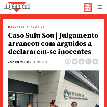
Hoje Macau
Jornal em Língua Portuguesa
Skip
to
MANCHETE
POLÍTICA
content
Caso Sulu Sou | Julgamento
arrancou com arguidos a
declararem-se inocentes
-
João Santos Filipe
15 Mai 2018