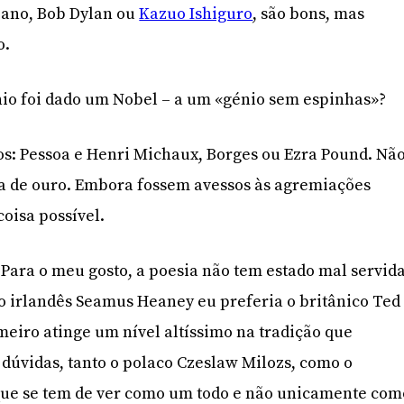
iano, Bob Dylan ou
Kazuo Ishiguro
, são bons, mas
o.
io foi dado um Nobel – a um «génio sem espinhas»?
s: Pessoa e Henri Michaux, Borges ou Ezra Pound. Nã
a de ouro. Embora fossem avessos às agremiações
coisa possível.
ara o meu gosto, a poesia não tem estado mal servid
o irlandês Seamus Heaney eu preferia o britânico Ted
meiro atinge um nível altíssimo na tradição que
 dúvidas, tanto o polaco Czeslaw Milozs, como o
que se tem de ver como um todo e não unicamente com