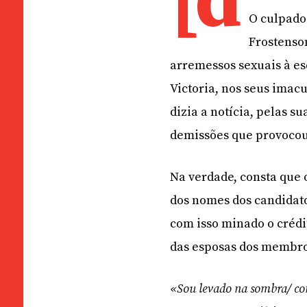
[d
O culpado
Frostenso
arremessos sexuais à esq
Victoria, nos seus imacu
dizia a notícia, pelas s
demissões que provocou
Na verdade, consta que 
dos nomes dos candidato
com isso minado o créd
das esposas dos membr
«Sou levado na sombra/ co