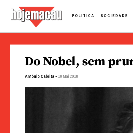
POLÍTICA
SOCIEDADE
Hoje Macau
Jornal em Língua Portuguesa
Skip
to
Do Nobel, sem pru
content
António Cabrita
-
10 Mai 2018