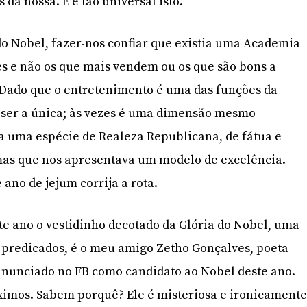
 da nossa. E é tão universal isto.
 do Nobel, fazer-nos confiar que existia uma Academia
s e não os que mais vendem ou os que são bons a
 Dado que o entretenimento é uma das funções da
e ser a única; às vezes é uma dimensão mesmo
a uma espécie de Realeza Republicana, de fátua e
 mas que nos apresentava um modelo de excelência.
ano de jejum corrija a rota.
e ano o vestidinho decotado da Glória do Nobel, uma
predicados, é o meu amigo Zetho Gonçalves, poeta
anunciado no FB como candidato ao Nobel deste ano.
imos. Sabem porquê? Ele é misteriosa e ironicament