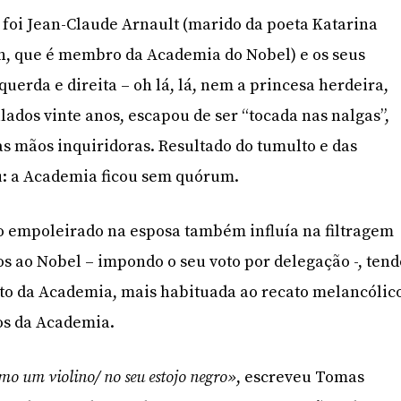
 foi Jean-Claude Arnault (marido da poeta Katarina
n, que é membro da Academia do Nobel) e os seus
uerda e direita – oh lá, lá, nem a princesa herdeira,
lados vinte anos, escapou de ser “tocada nas nalgas”,
uas mãos inquiridoras. Resultado do tumulto e das
: a Academia ficou sem quórum.
o empoleirado na esposa também influía na filtragem
s ao Nobel – impondo o seu voto por delegação -, tend
ito da Academia, mais habituada ao recato melancólic
os da Academia.
mo um violino/ no seu estojo negro»
, escreveu Tomas