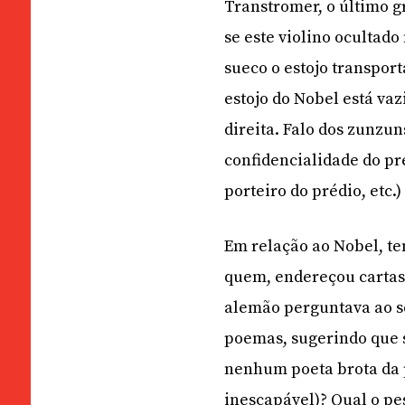
Transtromer, o último g
se este violino ocultado
sueco o estojo transpor
estojo do Nobel está vaz
direita. Falo dos zunzu
confidencialidade do pr
porteiro do prédio, etc.)
Em relação ao Nobel, te
quem, endereçou cartas:
alemão perguntava ao se
poemas, sugerindo que s
nenhum poeta brota da p
inescapável)? Qual o pe