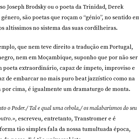
sso Joseph Brodsky ou o poeta da Trinidad, Derek
 género, são poetas que roçam o “génio”, no sentido e
s altíssimos no sistema das suas cordilheiras.
emplo, que nem teve direito a tradução em Portugal,
negro, nem em Moçambique, suponho que por não ser
poeta extraordinário, capaz de ímpeto, improviso e
apaz de embarcar no mais puro beat jazzístico como na
da por cima, é igualmente um dramaturgo de monta.
to o Poder./ Tal e qual uma cebola,/ os malabarismos do seu
outro.»
, escreveu, entretanto, Transtromer e é
forma tão simples fala da nossa tumultuada época,