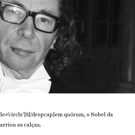
yle≠’circle’]S[/dropcap]em quórum, o Nobel da
 arriou as calças.