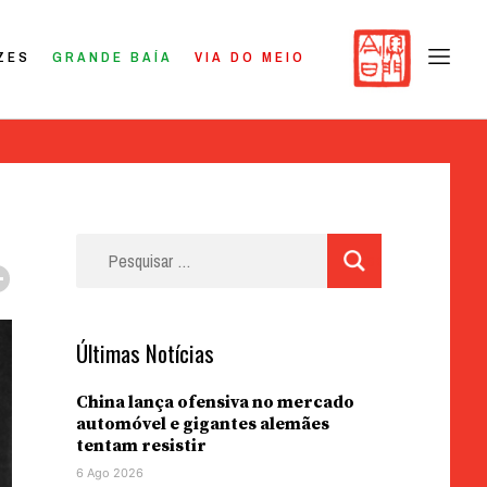
ZES
GRANDE BAÍA
VIA DO MEIO
Pesquisar
por:
Últimas Notícias
China lança ofensiva no mercado
automóvel e gigantes alemães
tentam resistir
6 Ago 2026