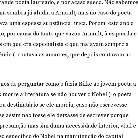
rande poeta laureado, e por acaso sueco. Não sabemo
 na sombra já aludia a Arnault, mas no caso do poeta
tava uma espessa substância lírica. Porém, este ano o
io, por causa do tanto que vazou Arnault, à esquerda e
ns em que era especialista e que matavam sempre a
émio (- contava às amantes, que depois contavam ao
mos de perguntar como o fazia Rilke ao jovem poeta a
 morre a literatura se não houver o Nobel (- o poeta
u destinatário se ele morria, caso não escrevesse
e assim não fosse ele deixasse de escrever porque
resunção mas sim duma necessidade interior, vital e
so específico do Nobel na manutenção do capital