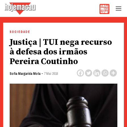
Hoje Macau
Jornal em Língua Portuguesa
Skip
to
SOCIEDADE
content
Justiça | TUI nega recurso
à defesa dos irmãos
Pereira Coutinho
-
Sofia Margarida Mota
7 Mai 2018