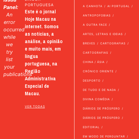
PORTUGUESA
Panel:
A CANHOTA
AI PORTUGAL
Este é o jornal
An
ANTROPOFOBIAS
Hoje Macau na
error
internet. Somos
A OUTRA FACE
occurred
as notícias, a
ARTES, LETRAS E IDEIAS
while
análise, a opinião
we
BREVES
CARTOGRAFIAS
e muito mais, em
try
CARTOGRAFIAS
língua
list
portuguesa, na
CHINA / ÁSIA
your
Região
CRÓNICO ORIENTE
publications
Administrativa
DESPORTO
Especial de
DE TUDO E DE NADA
Macau.
DIVINA COMÉDIA
VER TODAS
DIÁRIOS DE PRÓSPERO
DIÁRIOS DE PRÓSPERO
EDITORIAL
EM MODO DE PERGUNTAR