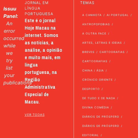
JORNAL EM
TEMAS
Issuu
LÍNGUA
PORTUGUESA
Panel:
A CANHOTA
AI PORTUGAL
Este é o jornal
An
ANTROPOFOBIAS
Hoje Macau na
error
internet. Somos
A OUTRA FACE
occurred
as notícias, a
ARTES, LETRAS E IDEIAS
while
análise, a opinião
we
BREVES
CARTOGRAFIAS
e muito mais, em
try
CARTOGRAFIAS
língua
list
portuguesa, na
CHINA / ÁSIA
your
Região
CRÓNICO ORIENTE
publications
Administrativa
DESPORTO
Especial de
DE TUDO E DE NADA
Macau.
DIVINA COMÉDIA
VER TODAS
DIÁRIOS DE PRÓSPERO
DIÁRIOS DE PRÓSPERO
EDITORIAL