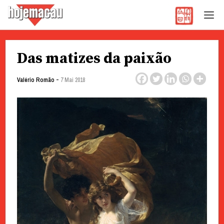
Hoje Macau
Jornal em Língua Portuguesa
Skip
Das matizes da paixão
to
content
-
Valério Romão
7 Mai 2018