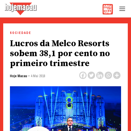
Hoje Macau
Jornal em Língua Portuguesa
Skip
to
SOCIEDADE
content
Lucros da Melco Resorts
sobem 38,1 por cento no
primeiro trimestre
-
Hoje Macau
4 Mai 2018