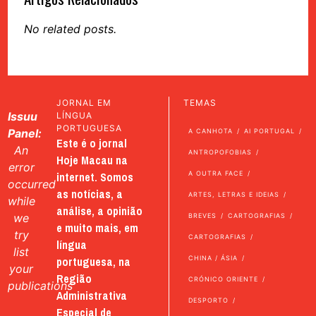
No related posts.
JORNAL EM
TEMAS
Issuu
LÍNGUA
PORTUGUESA
Panel:
A CANHOTA
AI PORTUGAL
Este é o jornal
An
ANTROPOFOBIAS
Hoje Macau na
error
internet. Somos
A OUTRA FACE
occurred
as notícias, a
ARTES, LETRAS E IDEIAS
while
análise, a opinião
we
BREVES
CARTOGRAFIAS
e muito mais, em
try
CARTOGRAFIAS
língua
list
portuguesa, na
CHINA / ÁSIA
your
Região
CRÓNICO ORIENTE
publications
Administrativa
DESPORTO
Especial de