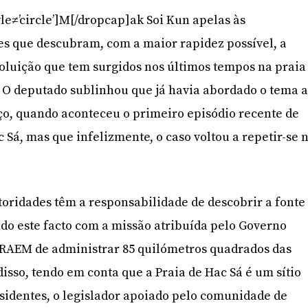
le≠’circle’]M[/dropcap]ak Soi Kun apelas às
es que descubram, com a maior rapidez possível, a
poluição que tem surgidos nos últimos tempos na praia
. O deputado sublinhou que já havia abordado o tema 
ço, quando aconteceu o primeiro episódio recente de
 Sá, mas que infelizmente, o caso voltou a repetir-se 
toridades têm a responsabilidade de descobrir a fonte
ando este facto com a missão atribuída pelo Governo
 RAEM de administrar 85 quilómetros quadrados das
isso, tendo em conta que a Praia de Hac Sá é um sítio
esidentes, o legislador apoiado pelo comunidade de