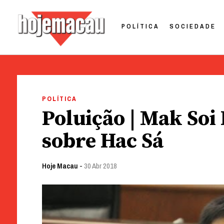
POLÍTICA
SOCIEDADE
Hoje Macau
Jornal em Língua Portuguesa
Skip
to
POLÍTICA
content
Poluição | Mak Soi
sobre Hac Sá
Hoje Macau
-
30 Abr 2018