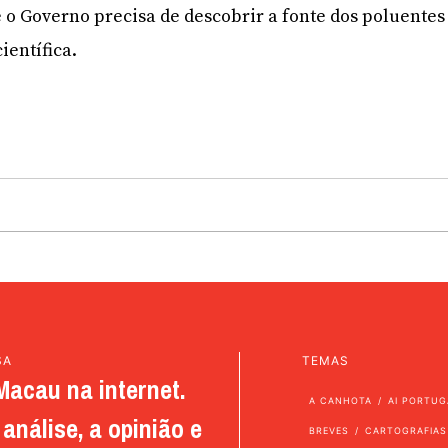
o Governo precisa de descobrir a fonte dos poluentes
ientífica.
SA
TEMAS
Macau na internet.
A CANHOTA
AI PORTUG
análise, a opinião e
BREVES
CARTOGRAFIAS