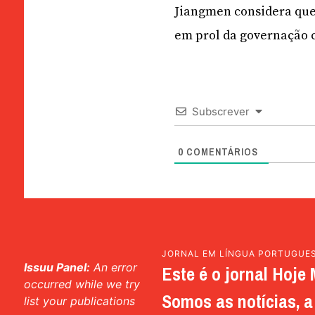
Jiangmen considera que 
em prol da governação c
Subscrever
0
COMENTÁRIOS
JORNAL EM LÍNGUA PORTUGUE
Issuu Panel:
An error
Este é o jornal Hoje 
occurred while we try
Somos as notícias, a 
list your publications