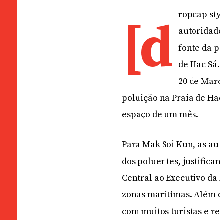
ropcap sty
[d
autoridad
fonte da 
de Hac Sá
20 de Mar
poluição na Praia de Hac
espaço de um mês.
Para Mak Soi Kun, as au
dos poluentes, justific
Central ao Executivo da
zonas marítimas. Além d
com muitos turistas e r