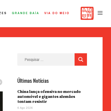
ZES
GRANDE BAÍA
VIA DO MEIO
Pesquisar
por:
Últimas Notícias
China lança ofensiva no mercado
automóvel e gigantes alemães
tentam resistir
6 Ago 2026