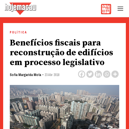
Hoje Macau
Jornal em Língua Portuguesa
Skip
to
POLÍTICA
content
Benefícios fiscais para
reconstrução de edifícios
em processo legislativo
-
Sofia Margarida Mota
23 Abr 2018