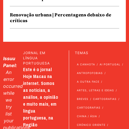
Renovação urbana | Percentagens debaixo de
críticas
JORNAL EM
TEMAS
Issuu
LÍNGUA
PORTUGUESA
Panel:
A CANHOTA
AI PORTUGAL
Este é o jornal
An
ANTROPOFOBIAS
Hoje Macau na
error
internet. Somos
A OUTRA FACE
occurred
as notícias, a
ARTES, LETRAS E IDEIAS
while
análise, a opinião
we
BREVES
CARTOGRAFIAS
e muito mais, em
try
CARTOGRAFIAS
língua
list
portuguesa, na
CHINA / ÁSIA
your
Região
CRÓNICO ORIENTE
publications