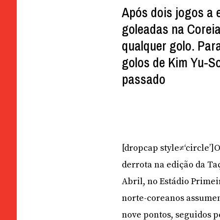
Após dois jogos a 
goleadas na Corei
qualquer golo. Par
golos de Kim Yu-S
passado
[dropcap style≠‘circle’
derrota na edição da Taç
Abril, no Estádio Prime
norte-coreanos assumem
nove pontos, seguidos p