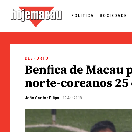
POLÍTICA
SOCIEDADE
Hoje Macau
Jornal em Língua Portuguesa
Skip
to
DESPORTO
content
Benfica de Macau p
norte-coreanos 25 
João Santos Filipe
-
12 Abr 2018