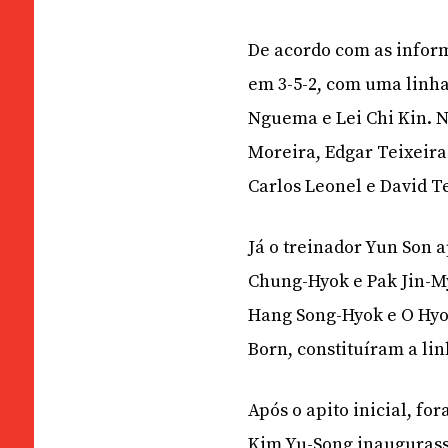
De acordo com as inform
em 3-5-2, com uma linha 
Nguema e Lei Chi Kin. 
Moreira, Edgar Teixeir
Carlos Leonel e David T
Já o treinador Yun Son 
Chung-Hyok e Pak Jin-My
Hang Song-Hyok e O Hyok
Born, constituíram a lin
Após o apito inicial, f
Kim Yu-Song inaugurass