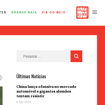
ZES
GRANDE BAÍA
VIA DO MEIO
Pesquisar
por:
Últimas Notícias
China lança ofensiva no mercado
automóvel e gigantes alemães
tentam resistir
6 Ago 2026