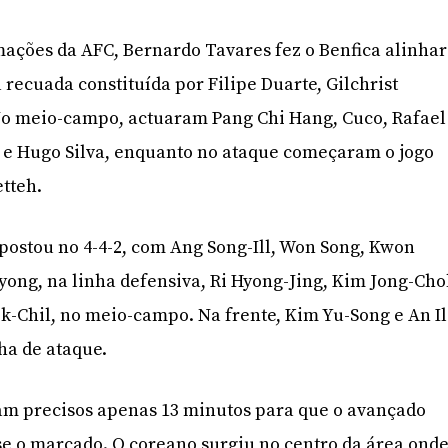
ações da AFC, Bernardo Tavares fez o Benfica alinhar
recuada constituída por Filipe Duarte, Gilchrist
No meio-campo, actuaram Pang Chi Hang, Cuco, Rafael
a e Hugo Silva, enquanto no ataque começaram o jogo
etteh.
apostou no 4-4-2, com Ang Song-Ill, Won Song, Kwon
ong, na linha defensiva, Ri Hyong-Jing, Kim Jong-Cho
-Chil, no meio-campo. Na frente, Kim Yu-Song e An Il
ha de ataque.
oram precisos apenas 13 minutos para que o avançado
e o marcado. O coreano surgiu no centro da área ond