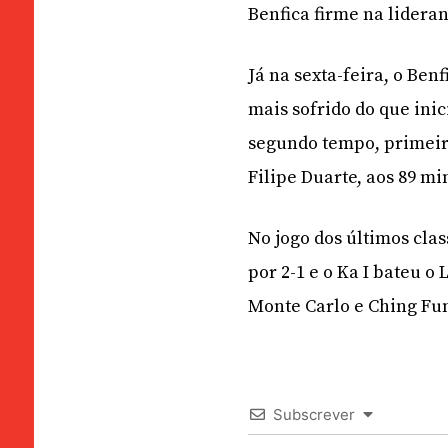
Benfica firme na lidera
Já na sexta-feira, o Ben
mais sofrido do que ini
segundo tempo, primeiro
Filipe Duarte, aos 89 mi
No jogo dos últimos cla
por 2-1 e o Ka I bateu o
Monte Carlo e Ching Fun
Subscrever