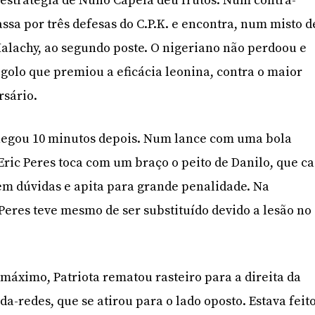
a estratégia de Nuno Capela deu frutos. Num contra-
ssa por três defesas do C.P.K. e encontra, num misto d
alachy, ao segundo poste. O nigeriano não perdoou e
 golo que premiou a eficácia leonina, contra o maior
rsário.
hegou 10 minutos depois. Num lance com uma bola
ric Peres toca com um braço o peito de Danilo, que ca
tem dúvidas e apita para grande penalidade. Na
Peres teve mesmo de ser substituído devido a lesão no
máximo, Patriota rematou rasteiro para a direita da
a-redes, que se atirou para o lado oposto. Estava feit