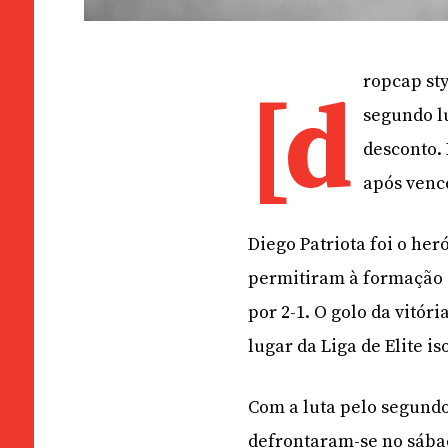
ropcap sty
[d
segundo l
desconto. 
após vence
Diego Patriota foi o her
permitiram à formação 
por 2-1. O golo da vitór
lugar da Liga de Elite is
Com a luta pelo segundo
defrontaram-se no sábad