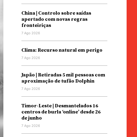
China | Controlo sobre saídas
apertado com novas regras
fronteiriças
7 Ago 2026
Clima: Recurso natural em perigo
7 Ago 2026
Japão | Retiradas 5 mil pessoas com
aproximação de tufão Dolphin
7 Ago 2026
Timor-Leste | Desmantelados 16
centros de burla ‘online’ desde 26
de junho
7 Ago 2026