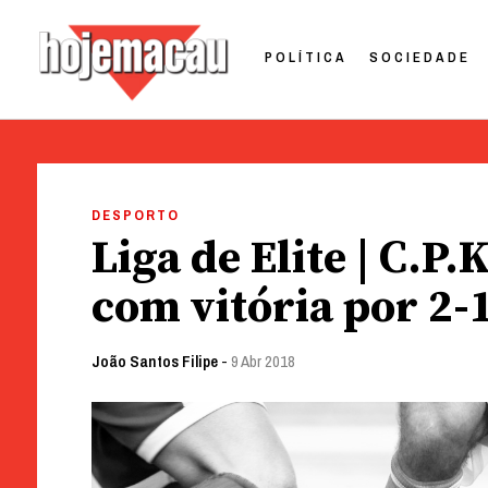
POLÍTICA
SOCIEDADE
Hoje Macau
Jornal em Língua Portuguesa
Skip
to
DESPORTO
content
Liga de Elite | C.P
com vitória por 2-
João Santos Filipe
-
9 Abr 2018