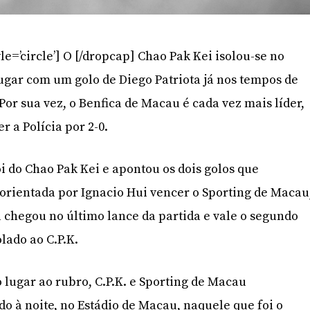
le=’circle’] O [/dropcap] Chao Pak Kei isolou-se no
ugar com um golo de Diego Patriota já nos tempos de
Por sua vez, o Benfica de Macau é cada vez mais líder,
r a Polícia por 2-0.
ói do Chao Pak Kei e apontou os dois golos que
orientada por Ignacio Hui vencer o Sporting de Macau
ia chegou no último lance da partida e vale o segundo
olado ao C.P.K.
 lugar ao rubro, C.P.K. e Sporting de Macau
o à noite, no Estádio de Macau, naquele que foi o