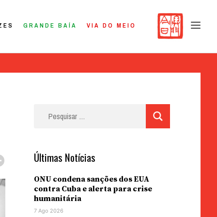
ZES
GRANDE BAÍA
VIA DO MEIO
Pesquisar
por:
Últimas Notícias
ONU condena sanções dos EUA
contra Cuba e alerta para crise
humanitária
7 Ago 2026