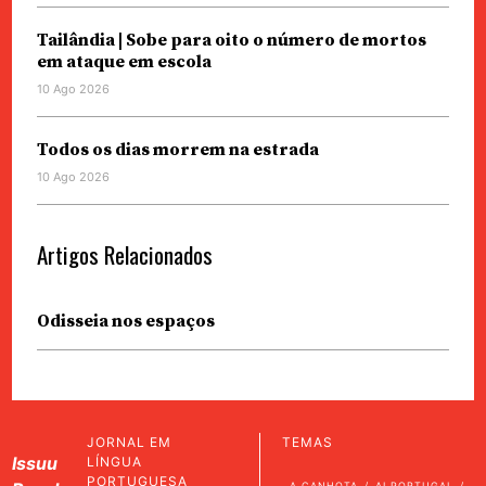
Tailândia | Sobe para oito o número de mortos
em ataque em escola
10 Ago 2026
Todos os dias morrem na estrada
10 Ago 2026
Artigos Relacionados
Odisseia nos espaços
JORNAL EM
TEMAS
Issuu
LÍNGUA
PORTUGUESA
A CANHOTA
AI PORTUGAL