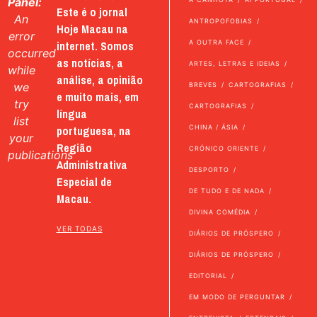
Panel:
Este é o jornal
An
ANTROPOFOBIAS
Hoje Macau na
error
internet. Somos
A OUTRA FACE
occurred
as notícias, a
ARTES, LETRAS E IDEIAS
while
análise, a opinião
we
BREVES
CARTOGRAFIAS
e muito mais, em
try
CARTOGRAFIAS
língua
list
portuguesa, na
CHINA / ÁSIA
your
Região
CRÓNICO ORIENTE
publications
Administrativa
DESPORTO
Especial de
DE TUDO E DE NADA
Macau.
DIVINA COMÉDIA
VER TODAS
DIÁRIOS DE PRÓSPERO
DIÁRIOS DE PRÓSPERO
EDITORIAL
EM MODO DE PERGUNTAR