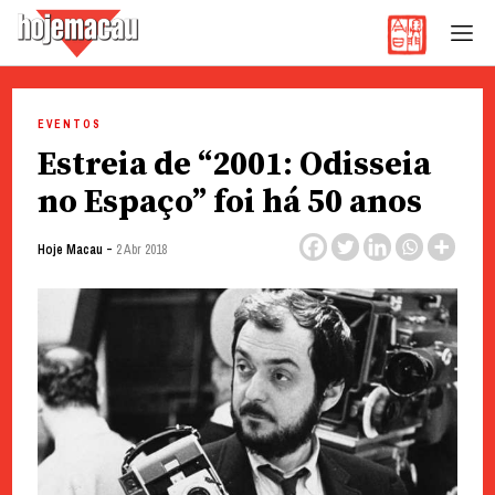
Hoje Macau
Jornal em Língua Portuguesa
Skip
to
EVENTOS
content
Estreia de “2001: Odisseia
no Espaço” foi há 50 anos
-
Hoje Macau
2 Abr 2018