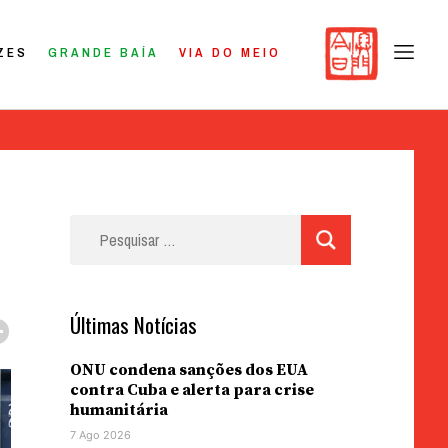
ZES
GRANDE BAÍA
VIA DO MEIO
Pesquisar
por:
Últimas Notícias
ONU condena sanções dos EUA
contra Cuba e alerta para crise
humanitária
7 Ago 2026