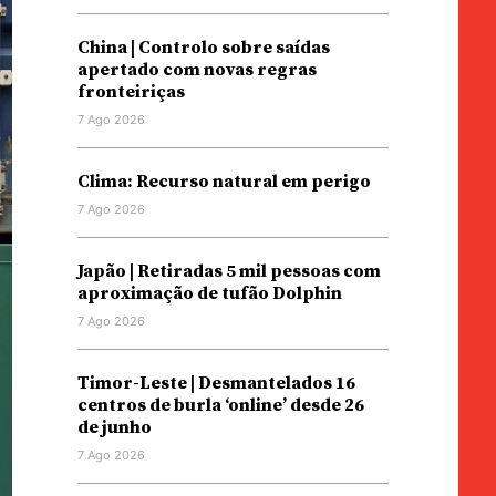
China | Controlo sobre saídas
apertado com novas regras
fronteiriças
7 Ago 2026
Clima: Recurso natural em perigo
7 Ago 2026
Japão | Retiradas 5 mil pessoas com
aproximação de tufão Dolphin
7 Ago 2026
Timor-Leste | Desmantelados 16
centros de burla ‘online’ desde 26
de junho
7 Ago 2026