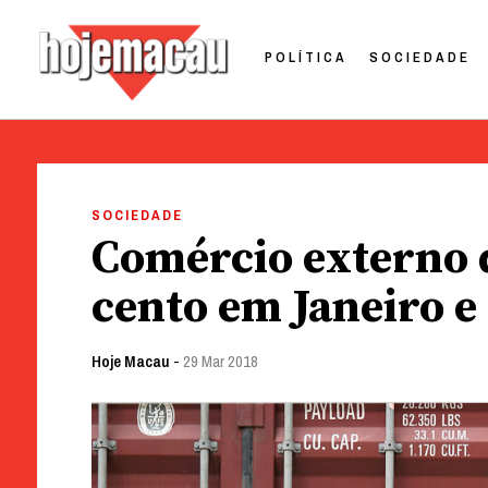
POLÍTICA
SOCIEDADE
Hoje Macau
Jornal em Língua Portuguesa
Skip
to
SOCIEDADE
content
Comércio externo 
cento em Janeiro e
Hoje Macau
-
29 Mar 2018