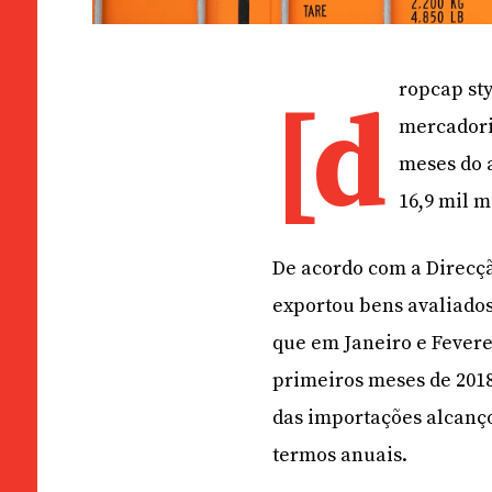
ropcap sty
[d
mercadori
meses do 
16,9 mil m
De acordo com a Direcçã
exportou bens avaliados
que em Janeiro e Fevere
primeiros meses de 2018 
das importações alcanço
termos anuais.