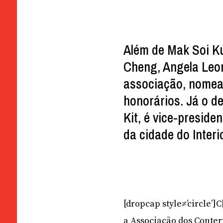
Além de Mak Soi K
Cheng, Angela Leon
associação, nomea
honorários. Já o 
Kit, é vice-preside
da cidade do Interi
[dropcap style≠’circle’
a Associação dos Conte