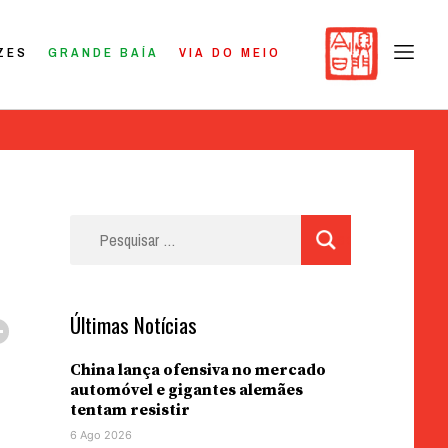
ZES
GRANDE BAÍA
VIA DO MEIO
Pesquisar
por:
Últimas Notícias
China lança ofensiva no mercado
automóvel e gigantes alemães
tentam resistir
6 Ago 2026