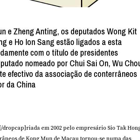
un e Zheng Anting, os deputados Wong Kit
g e Ho Ion Sang estão ligados a esta
damente com o título de presidentes
deputado nomeado por Chui Sai On, Wu Cho
nte efectivo da associação de conterrâneos
or da China
]C[/dropcap]riada em 2002 pelo empresário Sio Tak Hon
rrâneos de Kong Mun de Macau tornou-se numa das