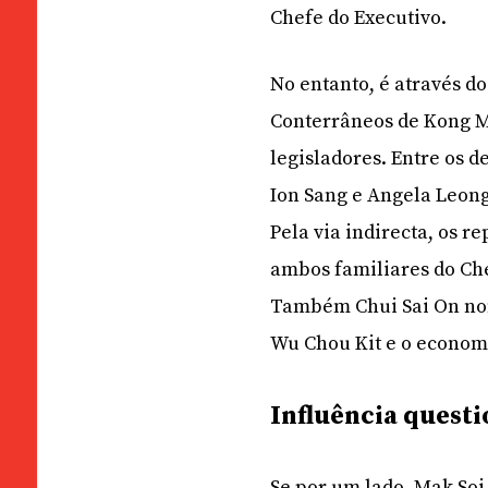
Chefe do Executivo.
No entanto, é através d
Conterrâneos de Kong M
legisladores. Entre os d
Ion Sang e Angela Leon
Pela via indirecta, os r
ambos familiares do Che
Também Chui Sai On nome
Wu Chou Kit e o economi
Influência quest
Se por um lado, Mak So