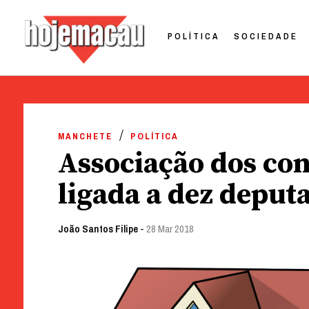
POLÍTICA
SOCIEDADE
Hoje Macau
Jornal em Língua Portuguesa
Skip
to
MANCHETE
POLÍTICA
content
Associação dos co
ligada a dez deput
João Santos Filipe
-
28 Mar 2018