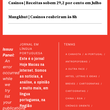
Casinos | Receitas sobem 29,2 por cento em Julho
Mangkhut | Casinos reabriram às 8h
JORNAL EM
TEMAS
Issuu
LÍNGUA
PORTUGUESA
Panel:
A CANHOTA
AI PORTUGAL
Este é o jornal
An
ANTROPOFOBIAS
Hoje Macau na
error
internet. Somos
A OUTRA FACE
occurred
as notícias, a
ARTES, LETRAS E IDEIAS
while
análise, a opinião
we
BREVES
CARTOGRAFIAS
e muito mais, em
try
CARTOGRAFIAS
língua
list
portuguesa, na
CHINA / ÁSIA
your
Região
CRÓNICO ORIENTE
publications