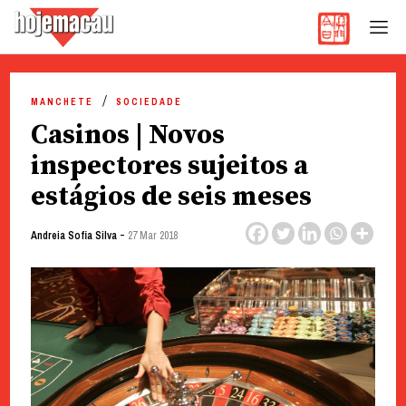
Hoje Macau
Jornal em Língua Portuguesa
Skip
to
MANCHETE
SOCIEDADE
content
Casinos | Novos
inspectores sujeitos a
estágios de seis meses
-
Andreia Sofia Silva
27 Mar 2018