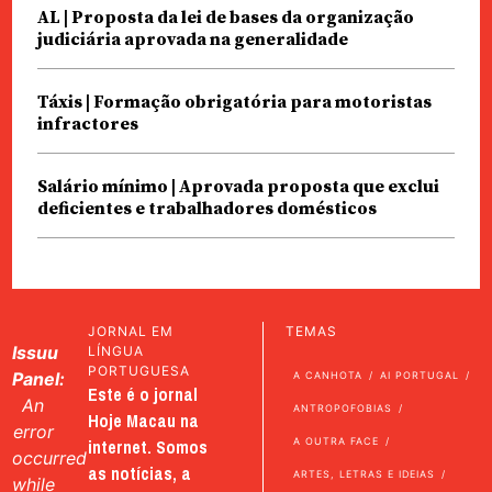
AL | Proposta da lei de bases da organização
judiciária aprovada na generalidade
Táxis | Formação obrigatória para motoristas
infractores
Salário mínimo | Aprovada proposta que exclui
deficientes e trabalhadores domésticos
JORNAL EM
TEMAS
Issuu
LÍNGUA
PORTUGUESA
Panel:
A CANHOTA
AI PORTUGAL
Este é o jornal
An
ANTROPOFOBIAS
Hoje Macau na
error
internet. Somos
A OUTRA FACE
occurred
as notícias, a
ARTES, LETRAS E IDEIAS
while