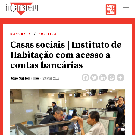
Hoje Macau
Jornal em Língua Portuguesa
Skip
to
MANCHETE
POLÍTICA
content
Casas sociais | Instituto de
Habitação com acesso a
contas bancárias
-
João Santos Filipe
23 Mar 2018