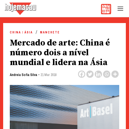
Hoje Macau
Jornal em Língua Portuguesa
Skip
to
CHINA / ÁSIA
MANCHETE
content
Mercado de arte: China é
número dois a nível
mundial e lidera na Ásia
-
Andreia Sofia Silva
21 Mar 2018