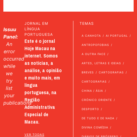
JORNAL EM
TEMAS
Issuu
LÍNGUA
PORTUGUESA
Panel:
A CANHOTA
AI PORTUGAL
Este é o jornal
An
ANTROPOFOBIAS
Hoje Macau na
error
internet. Somos
A OUTRA FACE
occurred
as notícias, a
ARTES, LETRAS E IDEIAS
while
análise, a opinião
we
BREVES
CARTOGRAFIAS
e muito mais, em
try
CARTOGRAFIAS
língua
list
portuguesa, na
CHINA / ÁSIA
your
Região
CRÓNICO ORIENTE
publications
Administrativa
DESPORTO
Especial de
DE TUDO E DE NADA
Macau.
DIVINA COMÉDIA
VER TODAS
DIÁRIOS DE PRÓSPERO