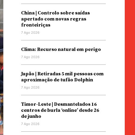
China | Controlo sobre saídas
apertado com novas regras
fronteiriças
7 Ago 2026
Clima: Recurso natural em perigo
7 Ago 2026
Japão | Retiradas 5 mil pessoas com
aproximação de tufão Dolphin
7 Ago 2026
Timor-Leste | Desmantelados 16
centros de burla ‘online’ desde 26
de junho
7 Ago 2026