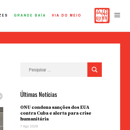
ZES
GRANDE BAÍA
VIA DO MEIO
Pesquisar
por:
Últimas Notícias
ONU condena sanções dos EUA
contra Cuba e alerta para crise
humanitária
7 Ago 2026