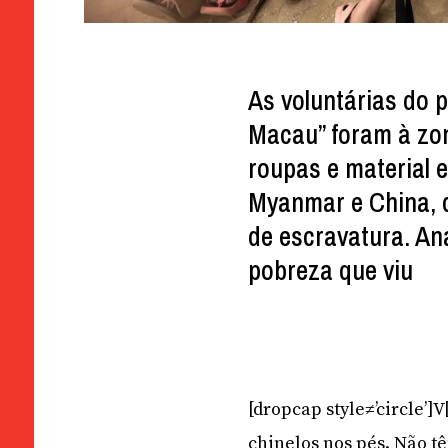
As voluntárias do p
Macau” foram à zon
roupas e material e
Myanmar e China, 
de escravatura. An
pobreza que viu
[dropcap style≠’circle’
chinelos nos pés. Não t