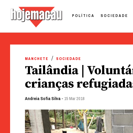
POLÍTICA
SOCIEDADE
Hoje Macau
Jornal em Língua Portuguesa
Skip
to
MANCHETE
SOCIEDADE
content
Tailândia | Volunt
crianças refugiada
Andreia Sofia Silva
-
15 Mar 2018