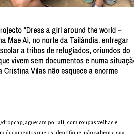
rojecto “Dress a girl around the world –
a Mae Ai, no norte da Tailândia, entregar
scolar a tribos de refugiados, oriundos do
que vivem sem documentos e numa situaçã
a Cristina Vilas não esquece a enorme
]V[/dropcap]agueiam por ali, com roupas velhas e
êm documentos que os identifique, não sabem a sua