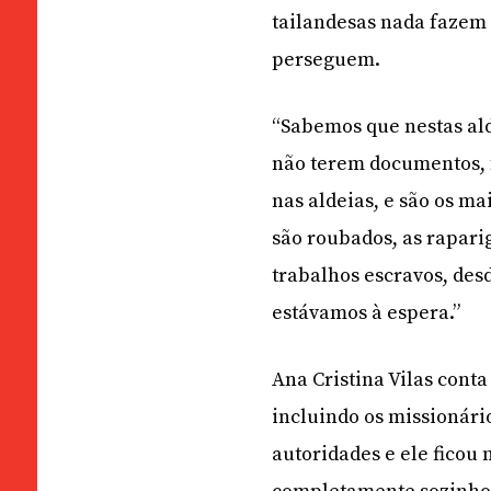
tailandesas nada fazem 
perseguem.
“Sabemos que nestas alde
não terem documentos, f
nas aldeias, e são os m
são roubados, as rapari
trabalhos escravos, des
estávamos à espera.”
Ana Cristina Vilas cont
incluindo os missionário
autoridades e ele ficou