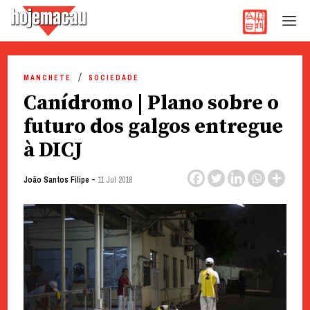
Hoje Macau
Jornal em Língua Portuguesa
Skip
to
MANCHETE
SOCIEDADE
content
Canídromo | Plano sobre o
futuro dos galgos entregue
à DICJ
-
João Santos Filipe
11 Jul 2018