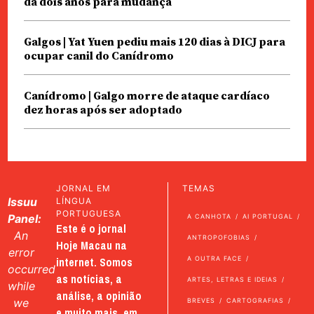
dá dois anos para mudança
Galgos | Yat Yuen pediu mais 120 dias à DICJ para
ocupar canil do Canídromo
Canídromo | Galgo morre de ataque cardíaco
dez horas após ser adoptado
JORNAL EM
TEMAS
Issuu
LÍNGUA
PORTUGUESA
Panel:
A CANHOTA
AI PORTUGAL
Este é o jornal
An
ANTROPOFOBIAS
Hoje Macau na
error
internet. Somos
A OUTRA FACE
occurred
as notícias, a
ARTES, LETRAS E IDEIAS
while
análise, a opinião
we
BREVES
CARTOGRAFIAS
e muito mais, em