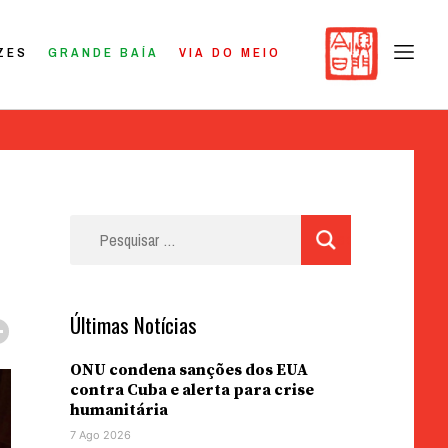
ZES
GRANDE BAÍA
VIA DO MEIO
Pesquisar
por:
Últimas Notícias
ONU condena sanções dos EUA
contra Cuba e alerta para crise
humanitária
7 Ago 2026