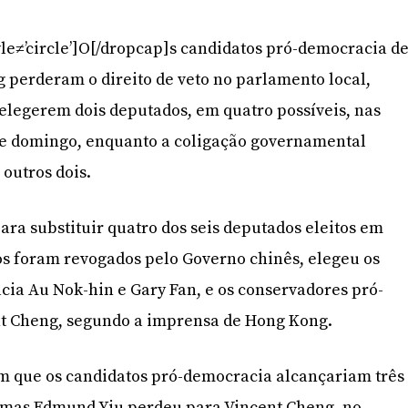
yle≠’circle’]O[/dropcap]s candidatos pró-democracia d
 perderam o direito de veto no parlamento local,
 elegerem dois deputados, em quatro possíveis, nas
de domingo, enquanto a coligação governamental
outros dois.
ara substituir quatro dos seis deputados eleitos em
os foram revogados pelo Governo chinês, elegeu os
ia Au Nok-hin e Gary Fan, e os conservadores pró-
nt Cheng, segundo a imprensa de Hong Kong.
m que os candidatos pró-democracia alcançariam três
 mas Edmund Yiu perdeu para Vincent Cheng, no