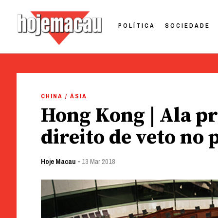
POLÍTICA
SOCIEDADE
Hoje Macau
Jornal em Língua Portuguesa
Skip
to
CHINA / ÁSIA
content
Hong Kong | Ala p
direito de veto no
Hoje Macau
-
13 Mar 2018