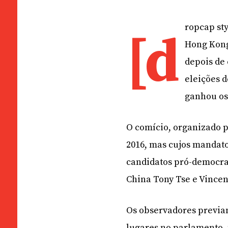
ropcap st
[d
Hong Kong
depois de
eleições 
ganhou os 
O comício, organizado p
2016, mas cujos mandat
candidatos pró-democrac
China Tony Tse e Vince
Os observadores previa
lugares no parlamento,