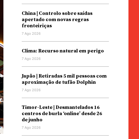
China | Controlo sobre saídas
apertado com novas regras
fronteiriças
7 Ago 2026
Clima: Recurso natural em perigo
7 Ago 2026
Japão | Retiradas 5 mil pessoas com
aproximação de tufão Dolphin
7 Ago 2026
Timor-Leste | Desmantelados 16
centros de burla ‘online’ desde 26
de junho
7 Ago 2026