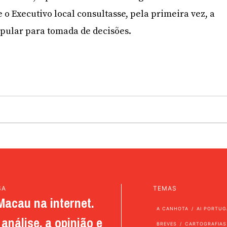
 Executivo local consultasse, pela primeira vez, a
pular para tomada de decisões.
SA
TEMAS
Macau na internet.
A CANHOTA
AI PORTUG
análise, a opinião e
BREVES
CARTOGRAFIAS