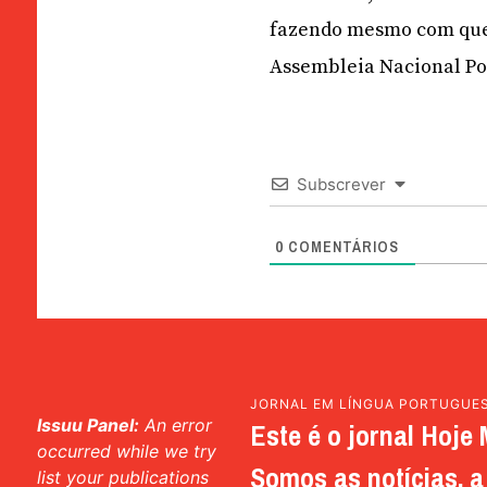
fazendo mesmo com que o
Assembleia Nacional Po
Subscrever
0
COMENTÁRIOS
JORNAL EM LÍNGUA PORTUGUE
Issuu Panel:
An error
Este é o jornal Hoje 
occurred while we try
Somos as notícias, a 
list your publications