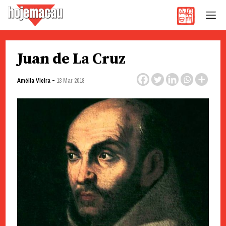
Hoje Macau
Jornal em Língua Portuguesa
Skip
Juan de La Cruz
to
content
-
Amélia Vieira
13 Mar 2018