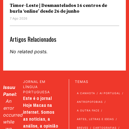
Timor-Leste | Desmantelados 16 centros de
burla ‘online’ desde 26 de junho
7 Ago 2026
Artigos Relacionados
No related posts.
JORNAL EM
TEMAS
Issuu
LÍNGUA
PORTUGUESA
Panel:
A CANHOTA
AI PORTUGAL
Este é o jornal
An
ANTROPOFOBIAS
Hoje Macau na
error
internet. Somos
A OUTRA FACE
occurred
as notícias, a
ARTES, LETRAS E IDEIAS
while
análise, a opinião
we
BREVES
CARTOGRAFIAS