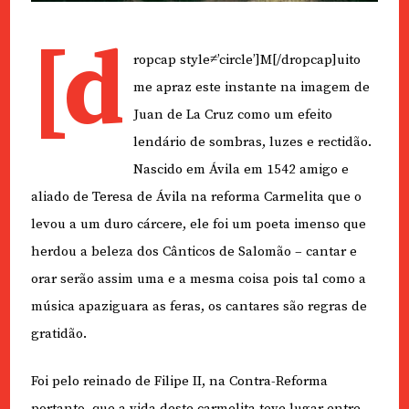
[d
ropcap style≠’circle’]M[/dropcap]uito
me apraz este instante na imagem de
Juan de La Cruz como um efeito
lendário de sombras, luzes e rectidão.
Nascido em Ávila em 1542 amigo e
aliado de Teresa de Ávila na reforma Carmelita que o
levou a um duro cárcere, ele foi um poeta imenso que
herdou a beleza dos Cânticos de Salomão – cantar e
orar serão assim uma e a mesma coisa pois tal como a
música apaziguara as feras, os cantares são regras de
gratidão.
Foi pelo reinado de Filipe II, na Contra-Reforma
portanto, que a vida deste carmelita teve lugar entre