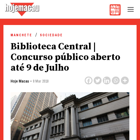
Hoje Macau
Jornal em Língua Portuguesa
Skip
to
MANCHETE
SOCIEDADE
content
Biblioteca Central |
Concurso público aberto
até 9 de Julho
-
Hoje Macau
8 Mar 2018