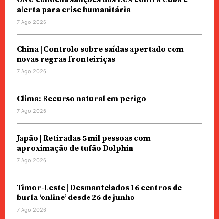
ONU condena sanções dos EUA contra Cuba e
alerta para crise humanitária
7 Ago 2026
China | Controlo sobre saídas apertado com
novas regras fronteiriças
7 Ago 2026
Clima: Recurso natural em perigo
7 Ago 2026
Japão | Retiradas 5 mil pessoas com
aproximação de tufão Dolphin
7 Ago 2026
Timor-Leste | Desmantelados 16 centros de
burla ‘online’ desde 26 de junho
7 Ago 2026