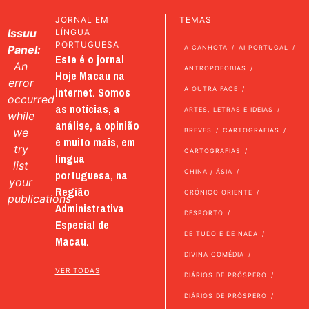
JORNAL EM
TEMAS
Issuu
LÍNGUA
PORTUGUESA
Panel:
A CANHOTA
AI PORTUGAL
Este é o jornal
An
ANTROPOFOBIAS
Hoje Macau na
error
internet. Somos
A OUTRA FACE
occurred
as notícias, a
ARTES, LETRAS E IDEIAS
while
análise, a opinião
we
BREVES
CARTOGRAFIAS
e muito mais, em
try
CARTOGRAFIAS
língua
list
portuguesa, na
CHINA / ÁSIA
your
Região
CRÓNICO ORIENTE
publications
Administrativa
DESPORTO
Especial de
DE TUDO E DE NADA
Macau.
DIVINA COMÉDIA
VER TODAS
DIÁRIOS DE PRÓSPERO
DIÁRIOS DE PRÓSPERO