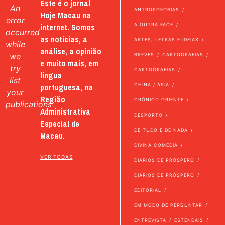
Este é o jornal
An
ANTROPOFOBIAS
Hoje Macau na
error
internet. Somos
A OUTRA FACE
occurred
as notícias, a
ARTES, LETRAS E IDEIAS
while
análise, a opinião
we
BREVES
CARTOGRAFIAS
e muito mais, em
try
CARTOGRAFIAS
língua
list
portuguesa, na
CHINA / ÁSIA
your
Região
CRÓNICO ORIENTE
publications
Administrativa
DESPORTO
Especial de
DE TUDO E DE NADA
Macau.
DIVINA COMÉDIA
VER TODAS
DIÁRIOS DE PRÓSPERO
DIÁRIOS DE PRÓSPERO
EDITORIAL
EM MODO DE PERGUNTAR
ENTREVISTA
ESTENDAIS