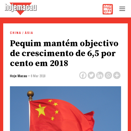
Hoje Macau
Jornal em Língua Portuguesa
Skip
to
CHINA / ÁSIA
content
Pequim mantém objectivo
de crescimento de 6,5 por
cento em 2018
-
Hoje Macau
6 Mar 2018