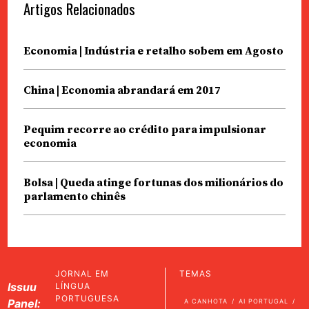
Artigos Relacionados
Economia | Indústria e retalho sobem em Agosto
China | Economia abrandará em 2017
Pequim recorre ao crédito para impulsionar
economia
Bolsa | Queda atinge fortunas dos milionários do
parlamento chinês
JORNAL EM
TEMAS
Issuu
LÍNGUA
PORTUGUESA
Panel:
A CANHOTA
AI PORTUGAL