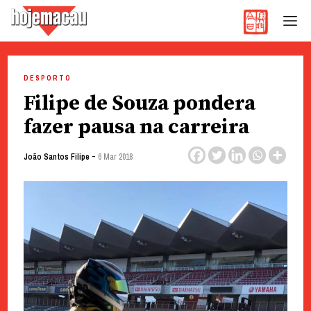
Hoje Macau
Jornal em Língua Portuguesa
Skip
to
DESPORTO
content
Filipe de Souza pondera
fazer pausa na carreira
-
João Santos Filipe
6 Mar 2018