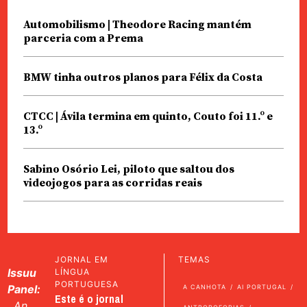
Automobilismo | Theodore Racing mantém
parceria com a Prema
BMW tinha outros planos para Félix da Costa
CTCC | Ávila termina em quinto, Couto foi 11.º e
13.º
Sabino Osório Lei, piloto que saltou dos
videojogos para as corridas reais
JORNAL EM
TEMAS
Issuu
LÍNGUA
PORTUGUESA
Panel:
A CANHOTA
AI PORTUGAL
Este é o jornal
An