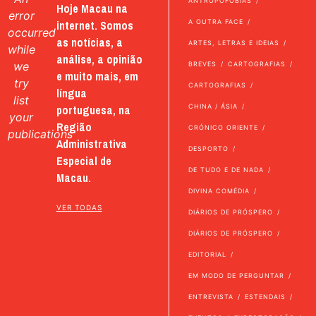
ANTROPOFOBIAS
Hoje Macau na
error
internet. Somos
A OUTRA FACE
occurred
as notícias, a
ARTES, LETRAS E IDEIAS
while
análise, a opinião
we
BREVES
CARTOGRAFIAS
e muito mais, em
try
CARTOGRAFIAS
língua
list
portuguesa, na
CHINA / ÁSIA
your
Região
CRÓNICO ORIENTE
publications
Administrativa
DESPORTO
Especial de
DE TUDO E DE NADA
Macau.
DIVINA COMÉDIA
VER TODAS
DIÁRIOS DE PRÓSPERO
DIÁRIOS DE PRÓSPERO
EDITORIAL
EM MODO DE PERGUNTAR
ENTREVISTA
ESTENDAIS